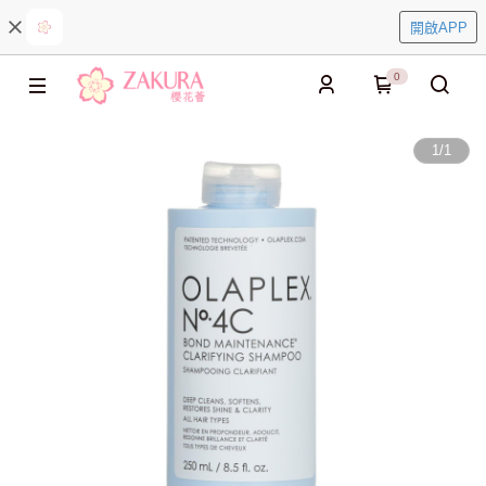
開啟APP
0
1
/
1