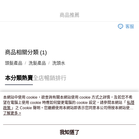
WeChat Pay
商品推薦
送貨方式
客服
JD京東物流，訂單確認發貨後2-4個工作天送達
運費表
滿 HK$250.00 或以上免運費
付款後門市自取，訂單確認後2-4個工作天到店，7天內取。逾期後
商品相關分類 (1)
訂單作廢，並不會安排重寄
頭髮產品
洗髮產品
洗頭水
免運費
本分類熱賣
全店暢銷排行
本網站中使用 cookie，欲查詢有關本網站使用 cookie 方式之詳情，及若您不希
熱門標籤
望在電腦上使用 cookie 時應如何變更電腦的 cookie 設定，請參閱本網站「
私隱
政策
」之 Cookie 聲明。您繼續使用本網站即表示您同意本公司得按本網站使用
條款之 Cookie 聲明使用 cookie。
了解更多 >
熱銷排行
最新商品
人氣推薦
我知道了