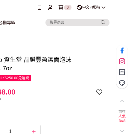
0
中文 (香港)
行必備專區
eido 資生堂 晶鑽豐盈潔面泡沫
4.7oz
K$250.00免運費
8.00
0
前往
人氣
商品