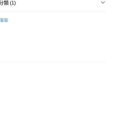
類 (1)
自取，訂單確認後2-4個工作天到店，7天內取。逾期後
，並不會安排重寄
清潔護理
潔面產品
客服