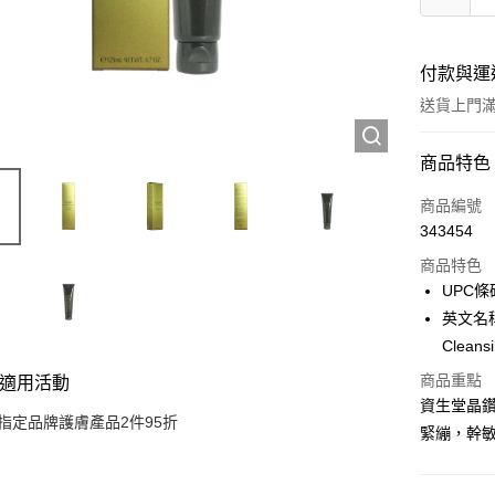
付款與運
送貨上門滿H
付款方式
商品特色
信用卡
商品編號
343454
Apple Pay
商品特色
AlipayHK
UPC條碼
英文名稱:S
WeChat P
Cleans
商品重點
適用活動
送貨方式
資生堂晶
指定品牌護膚產品2件95折
緊繃，幹
JD京東物
滿 HK$2