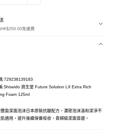
送
K$250.00免運費
:729238139183
hiseido 資生堂 Future Solution LX Extra Rich
ay
ing Foam 125ml
鑽豐盈潔面泡沫日本原裝抗皺配方，濃密泡沫溫和潔淨不
敏肌適用，提升後續保養吸收，貴婦級潔面首選。
流，訂單確認發貨後2-4個工作天送達
運費表
50.00 或以上免運費