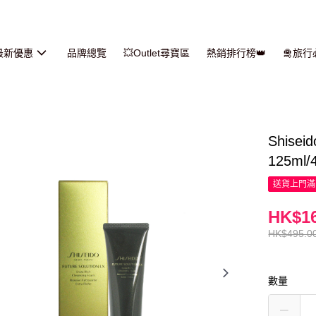
最新優惠
品牌總覽
💥Outlet尋寶區
熱銷排行榜👑
🛅旅
Shis
125ml/
送貨上門滿H
HK$16
HK$495.0
數量