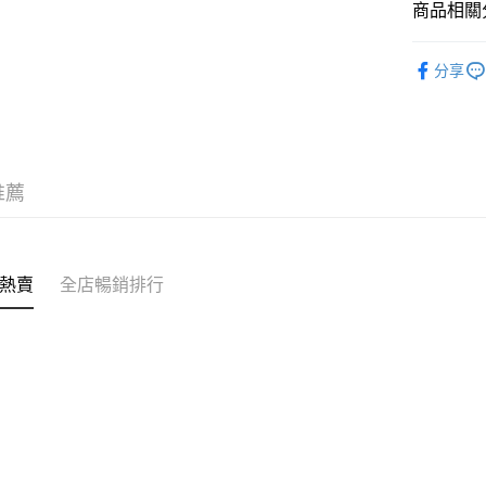
商品相關分
付款後門市
訂單作廢
護膚保養
免運費
分享
推薦
熱賣
全店暢銷排行