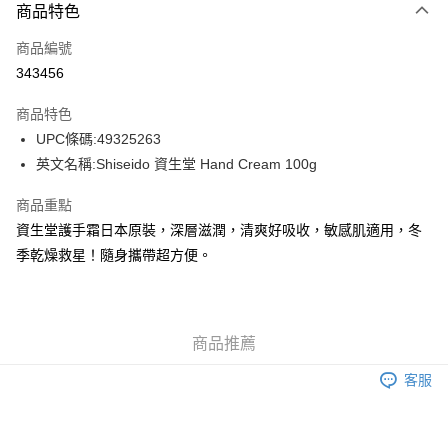
商品特色
信用卡
商品編號
Apple Pay
343456
AlipayHK
商品特色
WeChat Pay
UPC條碼:49325263
英文名稱:Shiseido 資生堂 Hand Cream 100g
送貨方式
商品重點
JD京東物流，訂單確認發貨後2-4個工作天送達
運費表
資生堂護手霜日本原裝，深層滋潤，清爽好吸收，敏感肌適用，冬
滿 HK$250.00 或以上免運費
季乾燥救星！隨身攜帶超方便。
付款後門市自取，訂單確認後2-4個工作天到店，7天內取。逾期後
訂單作廢，並不會安排重寄
免運費
商品推薦
客服