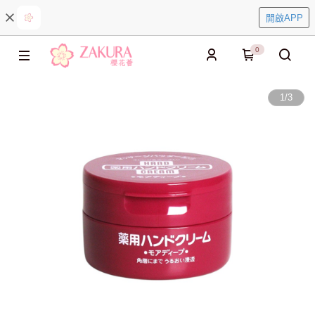
開啟APP
0
1
/
3