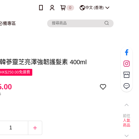
0
中文 (香港)
行必備專區
呂 韓蔘靈芝亮澤強韌護髮素 400ml
K$250.00免運費
.00
0
前往
人氣
商品