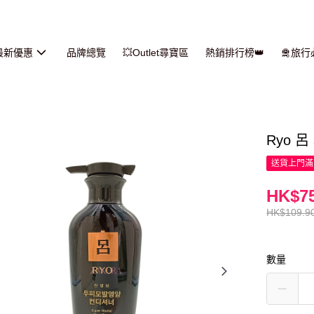
最新優惠
品牌總覽
💥Outlet尋寶區
熱銷排行榜👑
🛅旅
Ryo 
送貨上門滿H
HK$75
HK$109.9
數量