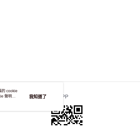
，並不會安排重寄
 cookie
e 聲明使
我知道了
官方APP