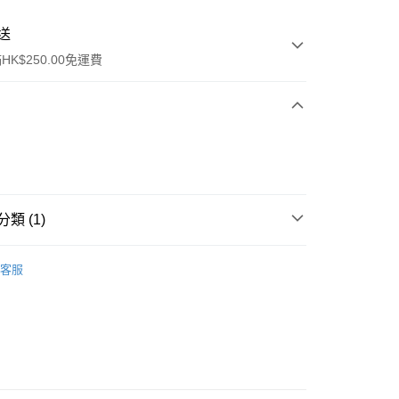
送
K$250.00免運費
類 (1)
ay
洗髮產品
護髮素
客服
流，訂單確認發貨後2-4個工作天送達
運費表
50.00 或以上免運費
自取，訂單確認後2-4個工作天到店，7天內取。逾期後