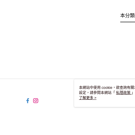
本分類
本網站中使用 cookie，欲查詢有關
設定，請參閱本網站「
私隱政策
」
用 cookie。
了解更多 >