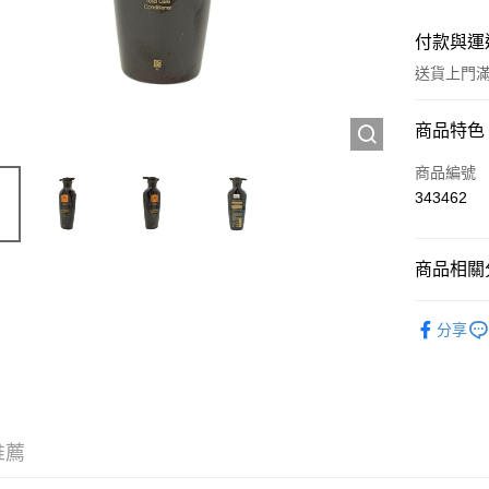
付款與運
送貨上門滿H
付款方式
商品特色
信用卡
商品編號
343462
Apple Pay
AlipayHK
商品相關分
WeChat P
頭髮產品
分享
送貨方式
JD京東物
滿 HK$2
推薦
付款後門市