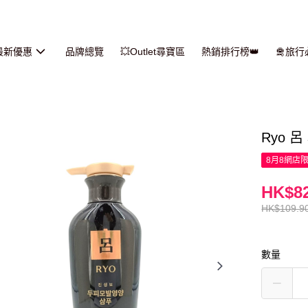
最新優惠
品牌總覽
💥Outlet尋寶區
熱銷排行榜👑
🛅旅
Ryo 
8月8網店
HK$82
HK$109.9
數量