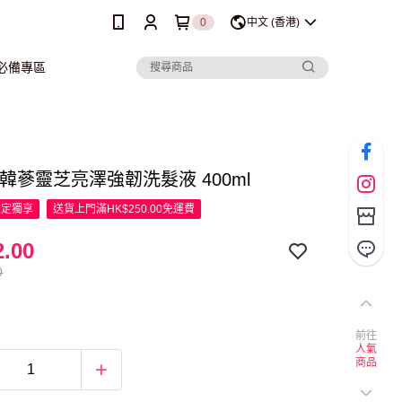
0
中文 (香港)
行必備專區
呂 韓蔘靈芝亮澤強韌洗髮液 400ml
限定
獨享
送貨上門滿HK$250.00免運費
.00
0
前往
人氣
商品