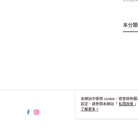
本分類
本網站中使用 cookie，欲查詢有關
設定，請參閱本網站「
私隱政策
」
用 cookie。
了解更多 >