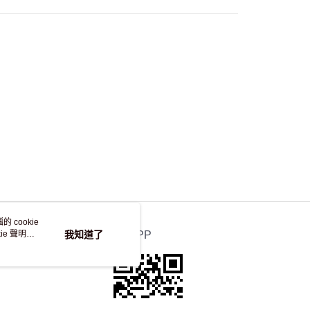
，並不會安排重寄
 cookie
e 聲明使
我知道了
官方APP