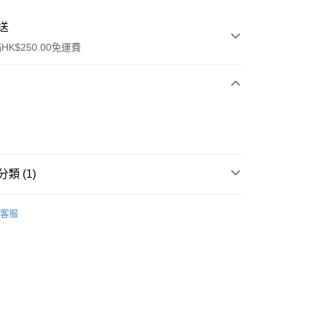
送
K$250.00免運費
類 (1)
ay
洗髮產品
洗頭水
客服
流，訂單確認發貨後2-4個工作天送達
運費表
50.00 或以上免運費
自取，訂單確認後2-4個工作天到店，7天內取。逾期後