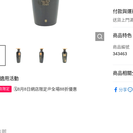
付款與運
送貨上門滿H
付款方式
商品特色
信用卡
商品編號
343463
Apple Pay
AlipayHK
商品相關分
適用活動
WeChat P
頭髮產品
🗓️8月8日網店限定💭全場88折優惠
網店限定
分享
送貨方式
JD京東物
滿 HK$2
付款後門市
推薦