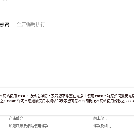
訂單作廢
免運費
熱賣
全店暢銷排行
本網站使用 cookie 方式之詳情，及若您不希望在電腦上使用 cookie 時應如何變更電腦的
之 Cookie 聲明。您繼續使用本網站即表示您同意本公司得按本網站使用條款之 Cooki
關於我們
客戶服務
品牌故事
購物說明
商店簡介
網上留言
私隱政策及網站使用條款
條款及細則