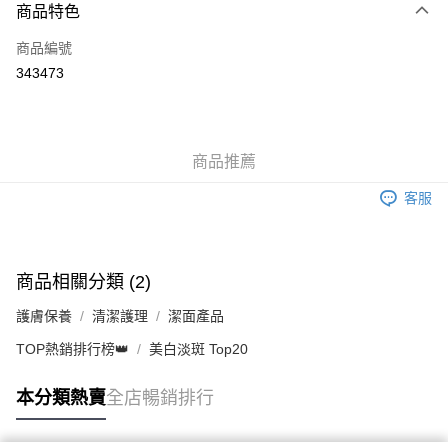
商品特色
信用卡
商品編號
Apple Pay
343473
AlipayHK
WeChat Pay
商品推薦
送貨方式
客服
JD京東物流，訂單確認發貨後2-4個工作天送達
運費表
滿 HK$250.00 或以上免運費
付款後門市自取，訂單確認後2-4個工作天到店，7天內取。逾期後
商品相關分類 (2)
訂單作廢，並不會安排重寄
護膚保養
清潔護理
潔面產品
免運費
TOP熱銷排行榜👑
美白淡斑 Top20
本分類熱賣
全店暢銷排行