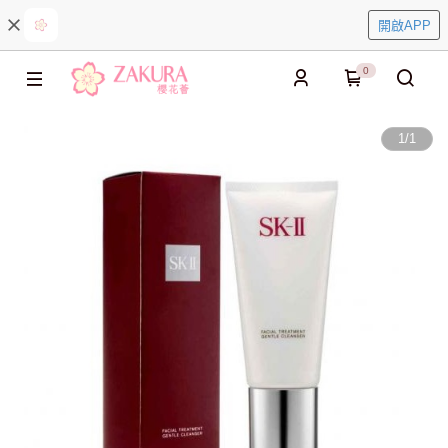
開啟APP
0
1
/
1