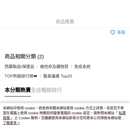
AlipayHK
WeChat Pay
商品推薦
送貨方式
客服
JD京東物流，訂單確認發貨後2-4個工作天送達
運費表
滿 HK$250.00 或以上免運費
付款後門市自取，訂單確認後2-4個工作天到店，7天內取。逾期後
商品相關分類 (2)
訂單作廢，並不會安排重寄
西藥製品/保健品
維他命及礦物質
免疫系統
免運費
TOP熱銷排行榜👑
醫美護膚 Top20
本分類熱賣
全店暢銷排行
本網站中使用 cookie，欲查詢有關本網站使用 cookie 方式之詳情，及若您不希
熱門標籤
望在電腦上使用 cookie 時應如何變更電腦的 cookie 設定，請參閱本網站「
私隱
政策
」之 Cookie 聲明。您繼續使用本網站即表示您同意本公司得按本網站使用
條款之 Cookie 聲明使用 cookie。
了解更多 >
熱銷排行
最新商品
人氣推薦