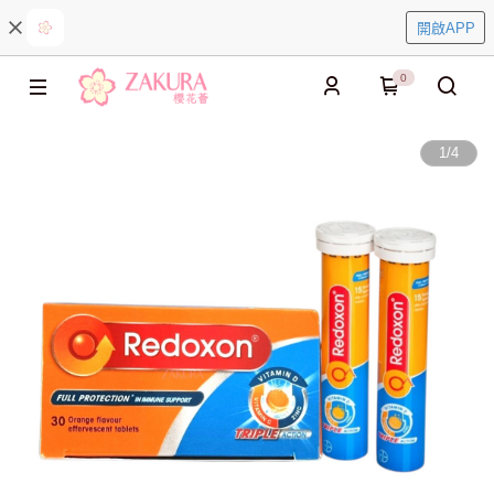
開啟APP
0
1
/
4