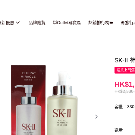
最新優惠
品牌總覽
💥Outlet尋寶區
熱銷排行榜👑
🛅旅
SK-II
送貨上門滿H
HK$1,
HK$2,330
容量：330
數量