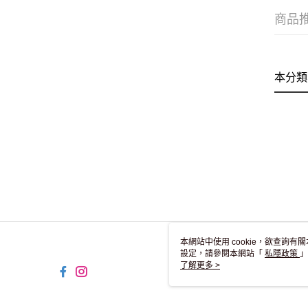
商品
本分類
本網站中使用 cookie，欲查詢有關
設定，請參閱本網站「
私隱政策
」
用 cookie。
了解更多 >