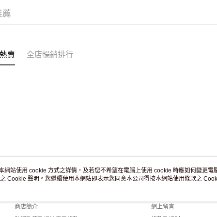
滿 HK$2
推薦
付款後門市
訂單作廢
免運費
熱賣
全店暢銷排行
本網站使用 cookie 方式之詳情，及若您不希望在電腦上使用 cookie 時應如何變更電腦的
之 Cookie 聲明。您繼續使用本網站即表示您同意本公司得按本網站使用條款之 Cooki
關於我們
客戶服務
品牌故事
購物說明
商店簡介
網上留言