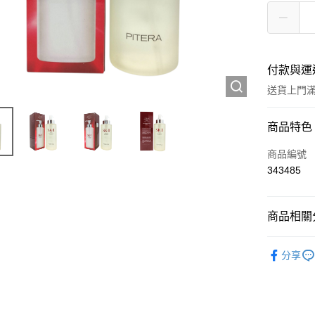
付款與運
送貨上門滿H
付款方式
商品特色
信用卡
商品編號
343485
Apple Pay
AlipayHK
商品相關分
WeChat P
護膚保養
分享
TOP熱銷
送貨方式
JD京東物