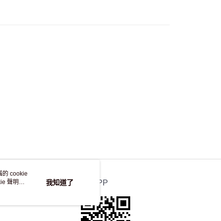
50.00 或以上免運費
自取，訂單確認後2-4個工作天到店，7天內取。逾期後
，並不會安排重寄
 cookie
e 聲明使
我知道了
官方APP