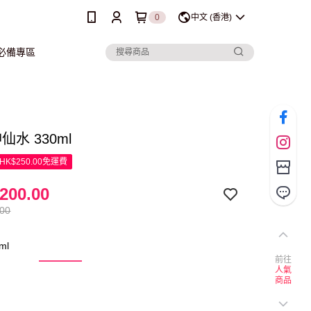
0
中文 (香港)
行必備專區
 神仙水 330ml
K$250.00免運費
200.00
.00
ml
前往
人氣
商品