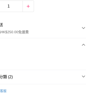
送
K$250.00免運費
類 (2)
ay
爽膚/噴霧
客服
排行榜👑
熱搜推介 Top20
流，訂單確認發貨後2-4個工作天送達
運費表