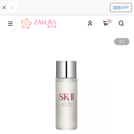
開啟APP
0
1
/
1