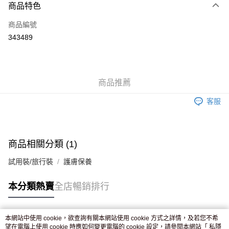
商品特色
信用卡
商品編號
Apple Pay
343489
AlipayHK
WeChat Pay
商品推薦
送貨方式
客服
JD京東物流，訂單確認發貨後2-4個工作天送達
運費表
滿 HK$250.00 或以上免運費
付款後門市自取，訂單確認後2-4個工作天到店，7天內取。逾期後
商品相關分類 (1)
訂單作廢，並不會安排重寄
試用裝/旅行裝
護膚保養
免運費
本分類熱賣
全店暢銷排行
本網站中使用 cookie，欲查詢有關本網站使用 cookie 方式之詳情，及若您不希
熱門標籤
望在電腦上使用 cookie 時應如何變更電腦的 cookie 設定，請參閱本網站「
私隱