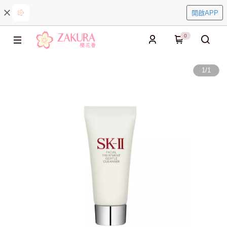
開啟APP
0
1
/
1