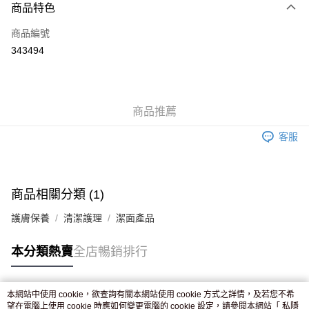
商品特色
信用卡
商品編號
Apple Pay
343494
AlipayHK
WeChat Pay
商品推薦
送貨方式
客服
JD京東物流，訂單確認發貨後2-4個工作天送達
運費表
滿 HK$250.00 或以上免運費
付款後門市自取，訂單確認後2-4個工作天到店，7天內取。逾期後
商品相關分類 (1)
訂單作廢，並不會安排重寄
護膚保養
清潔護理
潔面產品
免運費
本分類熱賣
全店暢銷排行
本網站中使用 cookie，欲查詢有關本網站使用 cookie 方式之詳情，及若您不希
熱門標籤
望在電腦上使用 cookie 時應如何變更電腦的 cookie 設定，請參閱本網站「
私隱