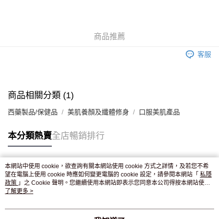
AlipayHK
WeChat Pay
商品推薦
送貨方式
客服
JD京東物流，訂單確認發貨後2-4個工作天送達
運費表
滿 HK$250.00 或以上免運費
付款後門市自取，訂單確認後2-4個工作天到店，7天內取。逾期後
商品相關分類 (1)
訂單作廢，並不會安排重寄
西藥製品/保健品
美肌養顏及纖體修身
口服美肌產品
免運費
本分類熱賣
全店暢銷排行
本網站中使用 cookie，欲查詢有關本網站使用 cookie 方式之詳情，及若您不希
熱門標籤
望在電腦上使用 cookie 時應如何變更電腦的 cookie 設定，請參閱本網站「
私隱
政策
」之 Cookie 聲明。您繼續使用本網站即表示您同意本公司得按本網站使用
條款之 Cookie 聲明使用 cookie。
了解更多 >
熱銷排行
最新商品
人氣推薦