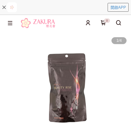
開啟APP
0
1
/
4