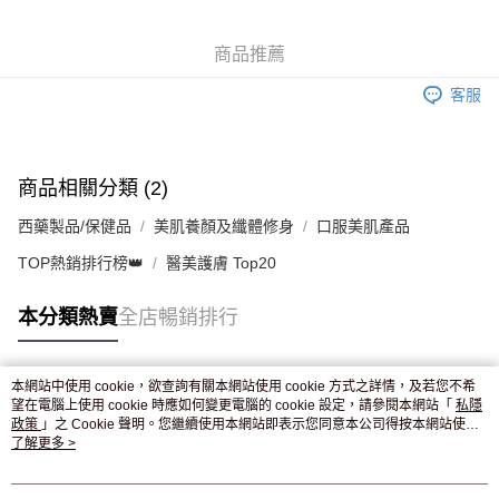
WeChat Pay
商品推薦
送貨方式
客服
JD京東物流，訂單確認發貨後2-4個工作天送達
運費表
滿 HK$250.00 或以上免運費
付款後門市自取，訂單確認後2-4個工作天到店，7天內取。逾期後
商品相關分類 (2)
訂單作廢，並不會安排重寄
西藥製品/保健品
美肌養顏及纖體修身
口服美肌產品
免運費
TOP熱銷排行榜👑
醫美護膚 Top20
本分類熱賣
全店暢銷排行
本網站中使用 cookie，欲查詢有關本網站使用 cookie 方式之詳情，及若您不希
熱門標籤
望在電腦上使用 cookie 時應如何變更電腦的 cookie 設定，請參閱本網站「
私隱
政策
」之 Cookie 聲明。您繼續使用本網站即表示您同意本公司得按本網站使用
條款之 Cookie 聲明使用 cookie。
了解更多 >
熱銷排行
最新商品
人氣推薦