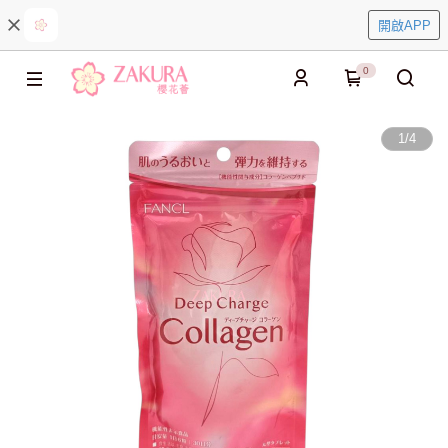
開啟APP
0
1
/
4