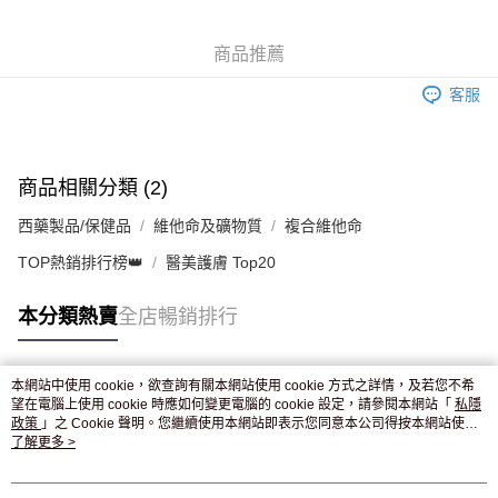
WeChat Pay
商品推薦
送貨方式
客服
JD京東物流，訂單確認發貨後2-4個工作天送達
運費表
滿 HK$250.00 或以上免運費
付款後門市自取，訂單確認後2-4個工作天到店，7天內取。逾期後
商品相關分類 (2)
訂單作廢，並不會安排重寄
西藥製品/保健品
維他命及礦物質
複合維他命
免運費
TOP熱銷排行榜👑
醫美護膚 Top20
本分類熱賣
全店暢銷排行
本網站中使用 cookie，欲查詢有關本網站使用 cookie 方式之詳情，及若您不希
熱門標籤
望在電腦上使用 cookie 時應如何變更電腦的 cookie 設定，請參閱本網站「
私隱
政策
」之 Cookie 聲明。您繼續使用本網站即表示您同意本公司得按本網站使用
條款之 Cookie 聲明使用 cookie。
了解更多 >
熱銷排行
最新商品
人氣推薦