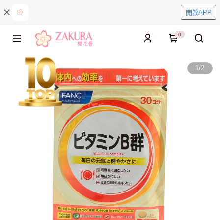
開啟APP
0
1
/
2