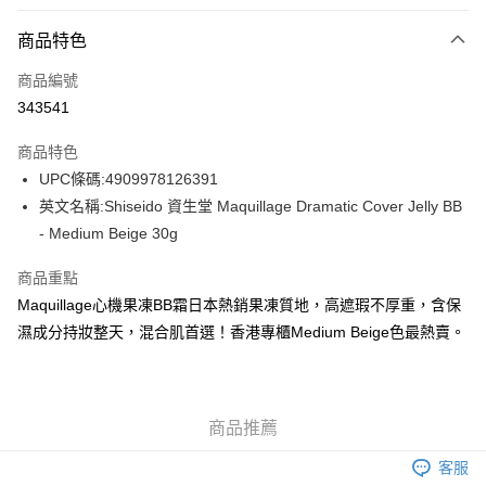
付款方式
商品特色
信用卡
商品編號
Apple Pay
343541
AlipayHK
商品特色
WeChat Pay
UPC條碼:4909978126391
英文名稱:Shiseido 資生堂 Maquillage Dramatic Cover Jelly BB
送貨方式
- Medium Beige 30g
JD京東物流，訂單確認發貨後2-4個工作天送達
運費表
商品重點
滿 HK$250.00 或以上免運費
Maquillage心機果凍BB霜日本熱銷果凍質地，高遮瑕不厚重，含保
付款後門市自取，訂單確認後2-4個工作天到店，7天內取。逾期後
濕成分持妝整天，混合肌首選！香港專櫃Medium Beige色最熱賣。
訂單作廢，並不會安排重寄
免運費
商品推薦
客服