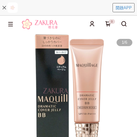
開啟APP
0
1
/
6