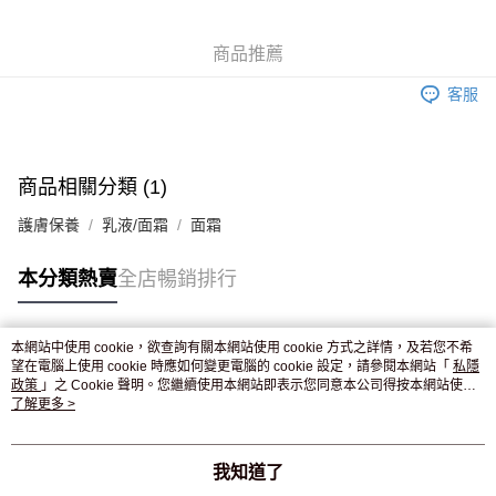
WeChat Pay
商品推薦
送貨方式
客服
JD京東物流，訂單確認發貨後2-4個工作天送達
運費表
滿 HK$250.00 或以上免運費
付款後門市自取，訂單確認後2-4個工作天到店，7天內取。逾期後
商品相關分類 (1)
訂單作廢，並不會安排重寄
護膚保養
乳液/面霜
面霜
免運費
本分類熱賣
全店暢銷排行
本網站中使用 cookie，欲查詢有關本網站使用 cookie 方式之詳情，及若您不希
熱門標籤
望在電腦上使用 cookie 時應如何變更電腦的 cookie 設定，請參閱本網站「
私隱
政策
」之 Cookie 聲明。您繼續使用本網站即表示您同意本公司得按本網站使用
條款之 Cookie 聲明使用 cookie。
了解更多 >
熱銷排行
最新商品
人氣推薦
我知道了