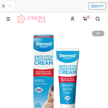
開啟APP
0
1
/
6