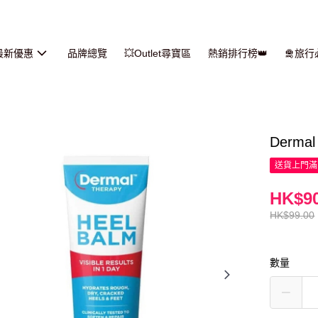
最新優惠
品牌總覽
💥Outlet尋寶區
熱銷排行榜👑
🛅旅
Derma
送貨上門滿H
HK$90
HK$99.00
數量