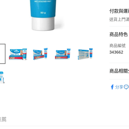
付款與運
送貨上門滿H
付款方式
商品特色
信用卡
商品編號
343662
Apple Pay
AlipayHK
商品相關分
WeChat P
個人護理
分享
送貨方式
JD京東物
滿 HK$2
推薦
付款後門市