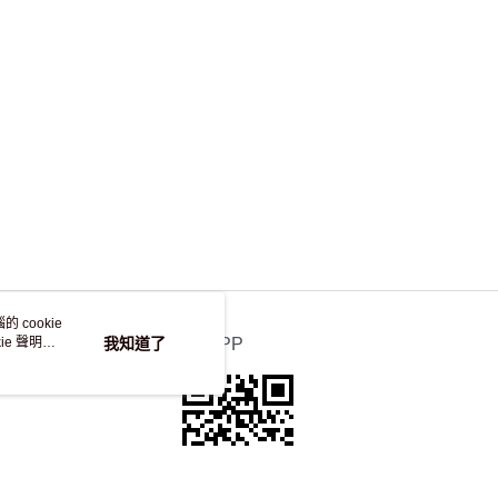
，並不會安排重寄
 cookie
e 聲明使
我知道了
官方APP