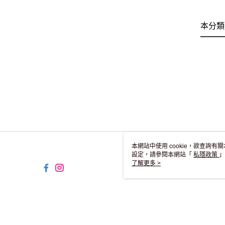
本分類
本網站中使用 cookie，欲查詢有關
設定，請參閱本網站「
私隱政策
」
用 cookie。
了解更多 >