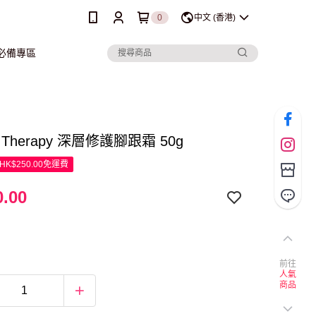
0
中文 (香港)
行必備專區
l Therapy 深層修護腳跟霜 50g
K$250.00免運費
.00
前往
人氣
商品