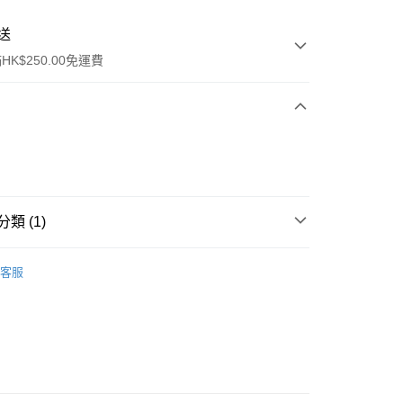
送
K$250.00免運費
類 (1)
ay
身體護理
手足護理
客服
流，訂單確認發貨後2-4個工作天送達
運費表
50.00 或以上免運費
自取，訂單確認後2-4個工作天到店，7天內取。逾期後