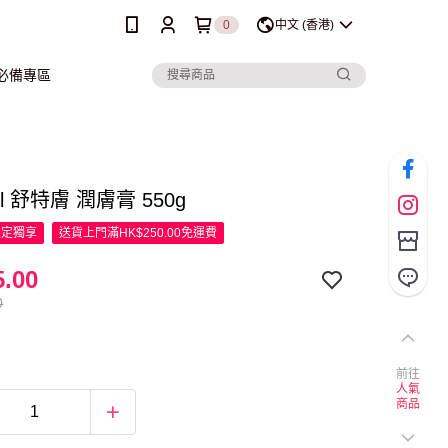
0
中文 (香港)
行必備專區
hil 舒特膚 潤膚膏 550g
限定
獨享
送貨上門滿HK$250.00免運費
.00
0
前往
人氣
商品