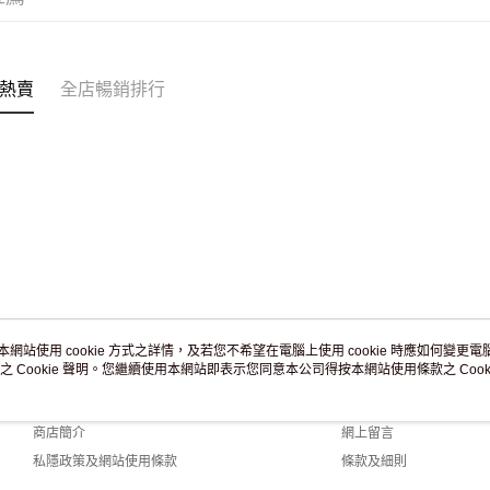
訂單作廢
免運費
熱賣
全店暢銷排行
本網站使用 cookie 方式之詳情，及若您不希望在電腦上使用 cookie 時應如何變更電腦的
之 Cookie 聲明。您繼續使用本網站即表示您同意本公司得按本網站使用條款之 Cooki
關於我們
客戶服務
品牌故事
購物說明
商店簡介
網上留言
私隱政策及網站使用條款
條款及細則