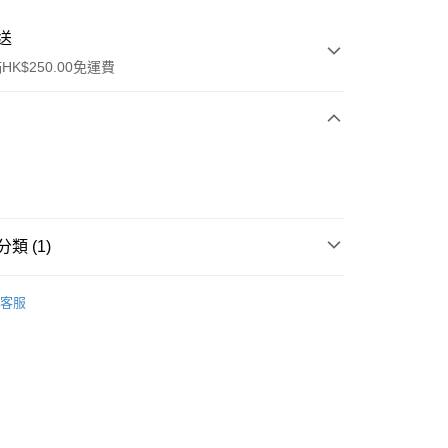
送
K$250.00免運費
類 (1)
ay
乳液/面霜
面霜
客服
流，訂單確認發貨後2-4個工作天送達
運費表
50.00 或以上免運費
自取，訂單確認後2-4個工作天到店，7天內取。逾期後