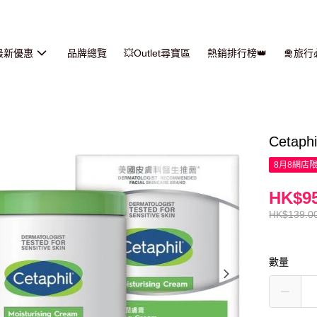
最新優惠
品牌總覽
💥Outlet尋寶區
熱銷排行榜👑
🛅旅
Cetap
8月8網店
HK$95
HK$139.0
數量