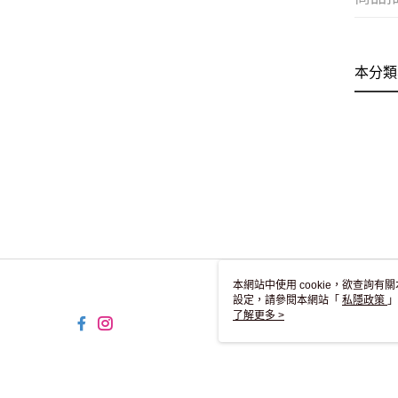
本分類
本網站中使用 cookie，欲查詢有關
設定，請參閱本網站「
私隱政策
」
用 cookie。
了解更多 >