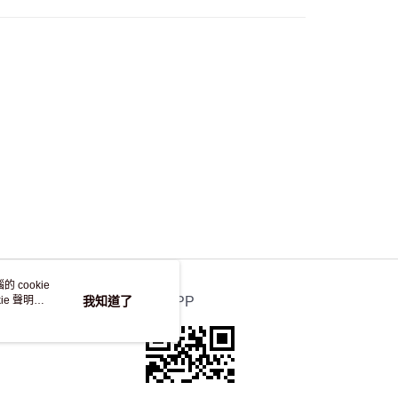
，並不會安排重寄
 cookie
e 聲明使
我知道了
官方APP