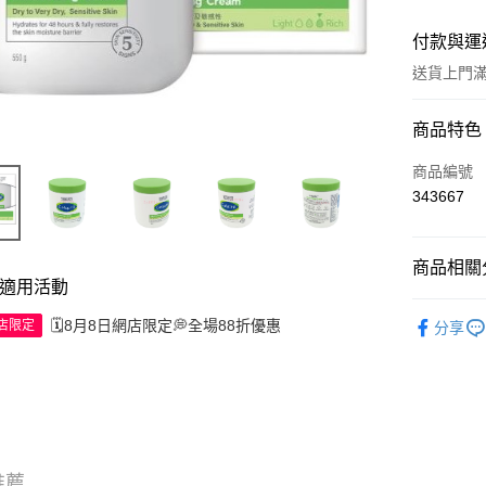
付款與運
送貨上門滿H
付款方式
商品特色
信用卡
商品編號
343667
Apple Pay
AlipayHK
商品相關分
適用活動
WeChat P
護膚保養
🗓️8月8日網店限定💭全場88折優惠
網店限定
分享
送貨方式
JD京東物
滿 HK$2
付款後門市
推薦