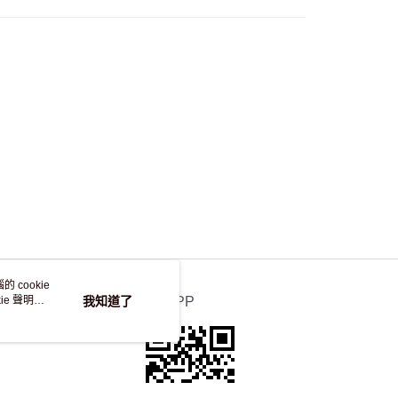
自取，訂單確認後2-4個工作天到店，7天內取。逾期後
，並不會安排重寄
 cookie
e 聲明使
我知道了
官方APP