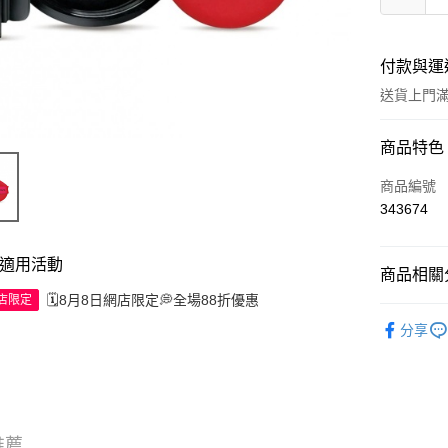
付款與運
送貨上門滿H
付款方式
商品特色
信用卡
商品編號
343674
Apple Pay
AlipayHK
適用活動
商品相關分
WeChat P
🗓️8月8日網店限定💭全場88折優惠
網店限定
彩妝產品
分享
送貨方式
JD京東物
滿 HK$2
推薦