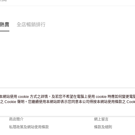
付款後門市
訂單作廢
免運費
熱賣
全店暢銷排行
本網站使用 cookie 方式之詳情，及若您不希望在電腦上使用 cookie 時應如何變更電腦的
之 Cookie 聲明。您繼續使用本網站即表示您同意本公司得按本網站使用條款之 Cooki
關於我們
客戶服務
品牌故事
購物說明
商店簡介
網上留言
私隱政策及網站使用條款
條款及細則