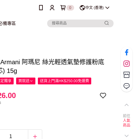
0
中文 (香港)
行必備專區
gio Armani 阿瑪尼 絲光輕透氣墊修護粉底
芯) 15g
限定
獨享
買就送
送貨上門滿HK$250.00免運費
6.00
0
前往
人氣
商品