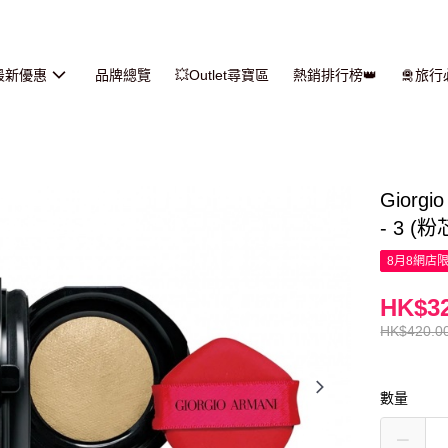
最新優惠
品牌總覽
💥Outlet尋寶區
熱銷排行榜👑
🛅旅
Gior
- 3 (粉
8月8網店
HK$32
HK$420.0
數量