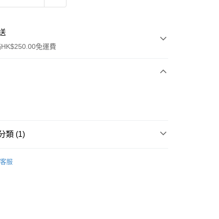
送
K$250.00免運費
類 (1)
ay
面部彩妝
粉底液/氣墊粉底
客服
流，訂單確認發貨後2-4個工作天送達
運費表
50.00 或以上免運費