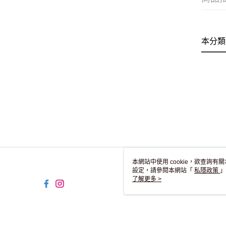
本分類
本網站中使用 cookie，欲查詢有關
設定，請參閱本網站「
私隱政策
」
用 cookie。
了解更多 >