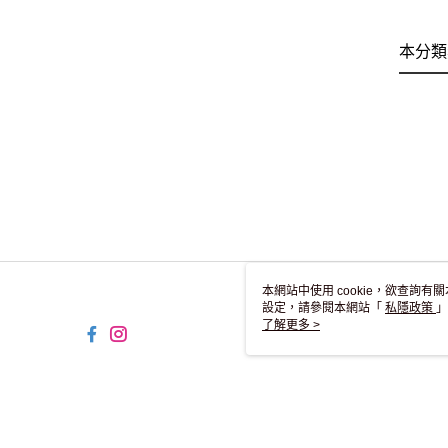
本分類
本網站中使用 cookie，欲查詢有關
設定，請參閱本網站「
私隱政策
」
用 cookie。
了解更多 >