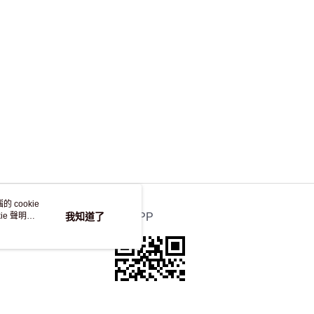
，並不會安排重寄
 cookie
e 聲明使
我知道了
官方APP