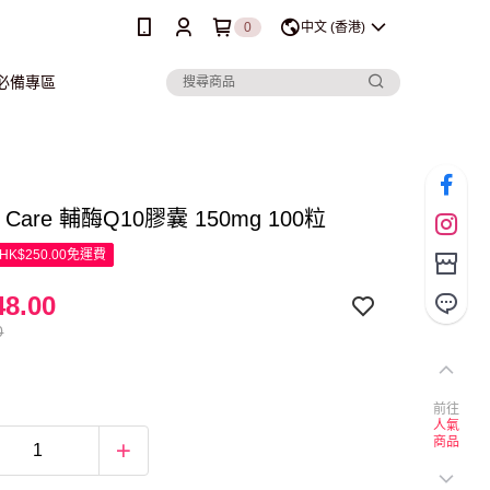
0
中文 (香港)
行必備專區
hy Care 輔酶Q10膠囊 150mg 100粒
K$250.00免運費
8.00
0
前往
人氣
商品