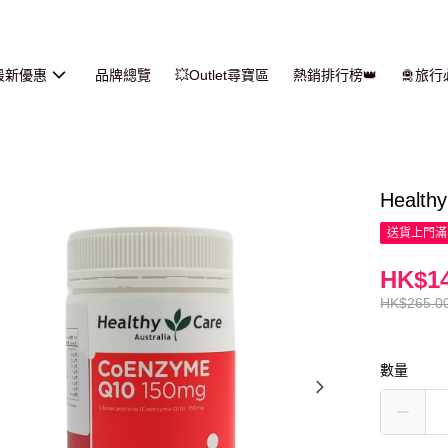
最新優惠
品牌總覽
💥Outlet尋寶區
熱銷排行榜👑
🛅旅
Healt
送貨上門滿H
HK$14
HK$265.0
數量