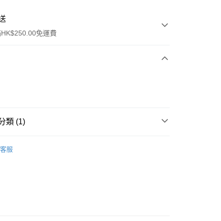
送
K$250.00免運費
類 (1)
ay
保健品
維他命及礦物質
複合維他命
客服
流，訂單確認發貨後2-4個工作天送達
運費表
50.00 或以上免運費
自取，訂單確認後2-4個工作天到店，7天內取。逾期後