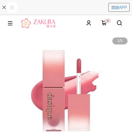
開啟APP
0
1
/
5