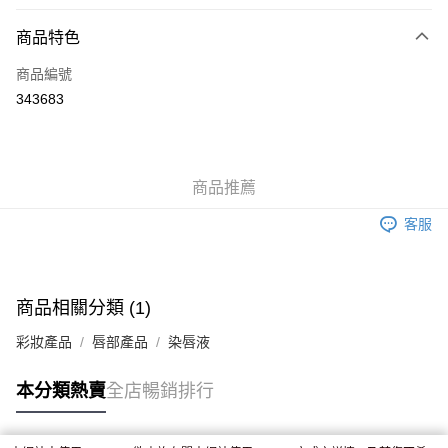
付款方式
商品特色
信用卡
商品編號
Apple Pay
343683
AlipayHK
WeChat Pay
商品推薦
送貨方式
客服
JD京東物流，訂單確認發貨後2-4個工作天送達
運費表
滿 HK$250.00 或以上免運費
付款後門市自取，訂單確認後2-4個工作天到店，7天內取。逾期後
商品相關分類 (1)
訂單作廢，並不會安排重寄
彩妝產品
唇部產品
染唇液
免運費
本分類熱賣
全店暢銷排行