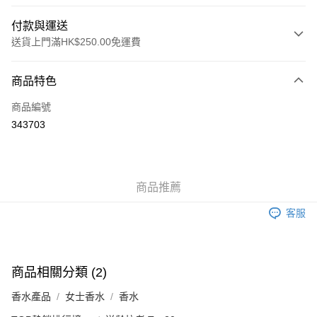
付款與運送
送貨上門滿HK$250.00免運費
付款方式
商品特色
信用卡
商品編號
Apple Pay
343703
AlipayHK
WeChat Pay
商品推薦
送貨方式
客服
JD京東物流，訂單確認發貨後2-4個工作天送達
運費表
滿 HK$250.00 或以上免運費
付款後門市自取，訂單確認後2-4個工作天到店，7天內取。逾期後
商品相關分類 (2)
訂單作廢，並不會安排重寄
香水產品
女士香水
香水
免運費