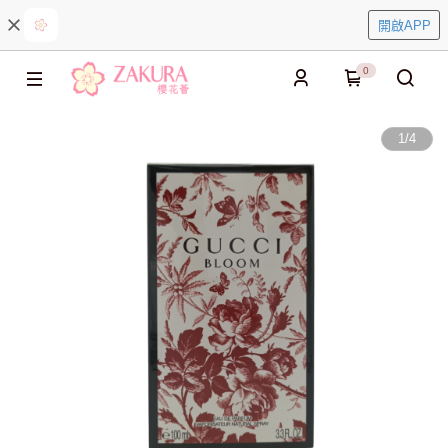
開啟APP
0
1
/
4