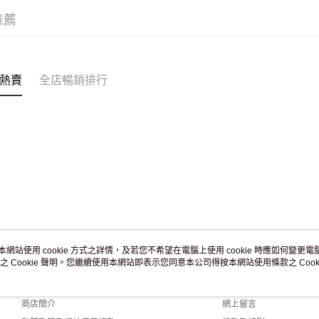
滿 HK$2
推薦
付款後門市
訂單作廢
免運費
熱賣
全店暢銷排行
本網站使用 cookie 方式之詳情，及若您不希望在電腦上使用 cookie 時應如何變更電腦的
之 Cookie 聲明。您繼續使用本網站即表示您同意本公司得按本網站使用條款之 Cooki
關於我們
客戶服務
品牌故事
購物說明
商店簡介
網上留言