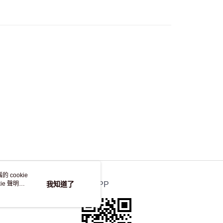
50.00 或以上免運費
自取，訂單確認後2-4個工作天到店，7天內取。逾期後
，並不會安排重寄
 cookie
e 聲明使
我知道了
官方APP