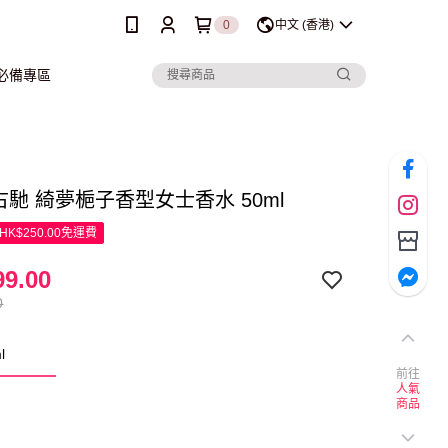
0
中文 (香港)
行必備專區
i 古馳 綺夢梔子香型女士香水 50ml
K$250.00免運費
9.00
0
l
前往
人氣
商品