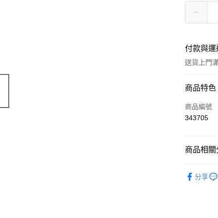
付款與運
送貨上門滿H
付款方式
商品特色
信用卡
商品編號
343705
Apple Pay
AlipayHK
商品相關分
WeChat P
香水產品
分享
送貨方式
JD京東物