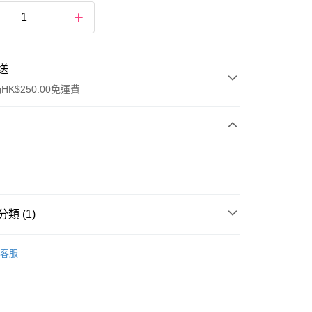
送
K$250.00免運費
類 (1)
ay
女士香水
香水
客服
流，訂單確認發貨後2-4個工作天送達
運費表