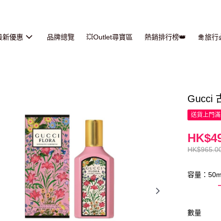
最新優惠
品牌總覽
💥Outlet尋寶區
熱銷排行榜👑
🛅旅
Gucc
送貨上門滿H
HK$49
HK$965.0
容量：50m
數量