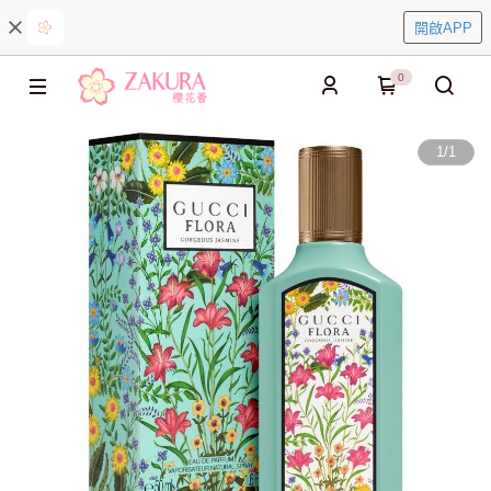
開啟APP
0
1
/
1