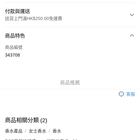
付款與運送
送貨上門滿HK$250.00免運費
付款方式
商品特色
信用卡
商品編號
Apple Pay
343708
AlipayHK
WeChat Pay
商品推薦
送貨方式
客服
JD京東物流，訂單確認發貨後2-4個工作天送達
運費表
滿 HK$250.00 或以上免運費
付款後門市自取，訂單確認後2-4個工作天到店，7天內取。逾期後
商品相關分類 (2)
訂單作廢，並不會安排重寄
香水產品
女士香水
香水
免運費