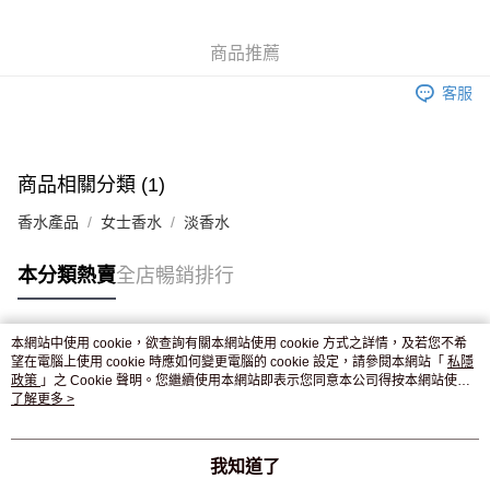
WeChat Pay
商品推薦
送貨方式
客服
JD京東物流，訂單確認發貨後2-4個工作天送達
運費表
滿 HK$250.00 或以上免運費
付款後門市自取，訂單確認後2-4個工作天到店，7天內取。逾期後
商品相關分類 (1)
訂單作廢，並不會安排重寄
香水產品
女士香水
淡香水
免運費
本分類熱賣
全店暢銷排行
本網站中使用 cookie，欲查詢有關本網站使用 cookie 方式之詳情，及若您不希
熱門標籤
望在電腦上使用 cookie 時應如何變更電腦的 cookie 設定，請參閱本網站「
私隱
政策
」之 Cookie 聲明。您繼續使用本網站即表示您同意本公司得按本網站使用
條款之 Cookie 聲明使用 cookie。
了解更多 >
熱銷排行
最新商品
人氣推薦
我知道了