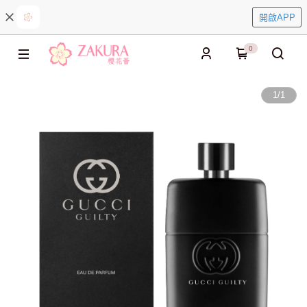
開啟APP
0
1
/
1