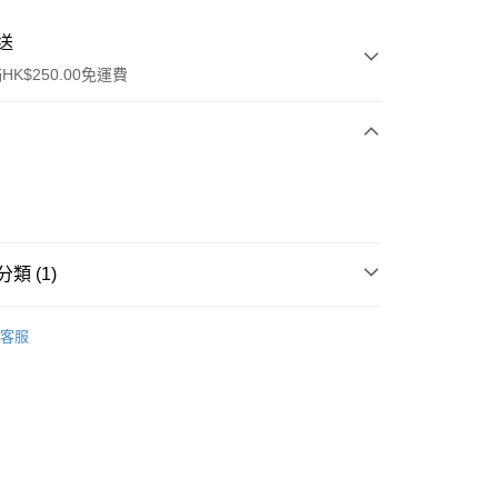
送
K$250.00免運費
類 (1)
ay
男士香水
香水
客服
流，訂單確認發貨後2-4個工作天送達
運費表
50.00 或以上免運費
自取，訂單確認後2-4個工作天到店，7天內取。逾期後