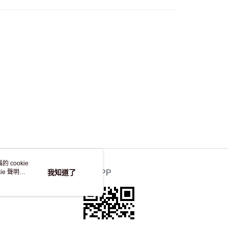
，並不會安排重寄
 cookie
e 聲明使
我知道了
官方APP