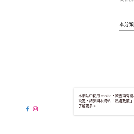
本分類
本網站中使用 cookie，欲查詢有關
設定，請參閱本網站「
私隱政策
」
用 cookie。
了解更多 >