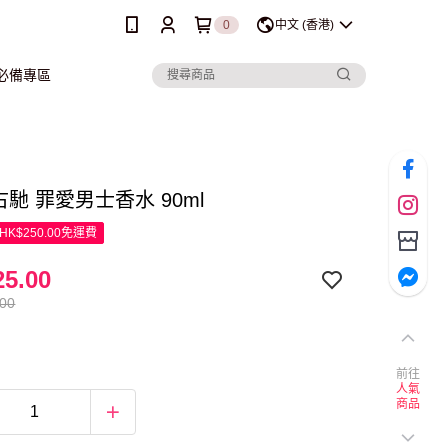
0
中文 (香港)
行必備專區
i 古馳 罪愛男士香水 90ml
K$250.00免運費
5.00
.00
前往
人氣
商品