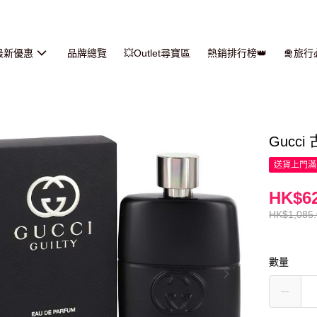
最新優惠
品牌總覽
💥Outlet尋寶區
熱銷排行榜👑
🛅旅
Gucc
送貨上門滿H
HK$62
HK$1,085
數量