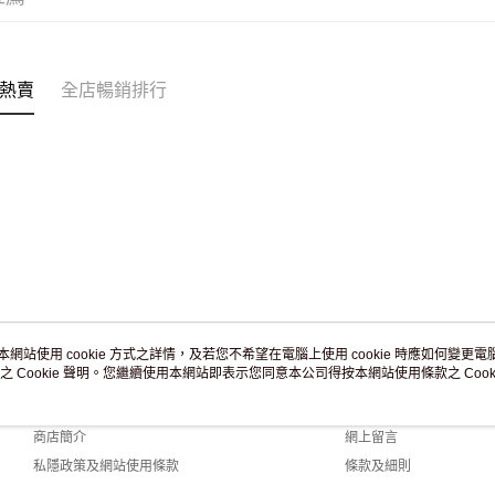
訂單作廢
免運費
熱賣
全店暢銷排行
本網站使用 cookie 方式之詳情，及若您不希望在電腦上使用 cookie 時應如何變更電腦的
之 Cookie 聲明。您繼續使用本網站即表示您同意本公司得按本網站使用條款之 Cooki
關於我們
客戶服務
品牌故事
購物說明
商店簡介
網上留言
私隱政策及網站使用條款
條款及細則