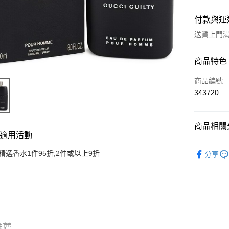
付款與運
送貨上門滿H
付款方式
商品特色
信用卡
商品編號
343720
Apple Pay
AlipayHK
商品相關分
適用活動
WeChat P
香水產品
精選香水1件95折,2件或以上9折
分享
送貨方式
JD京東物
滿 HK$2
付款後門市
推薦