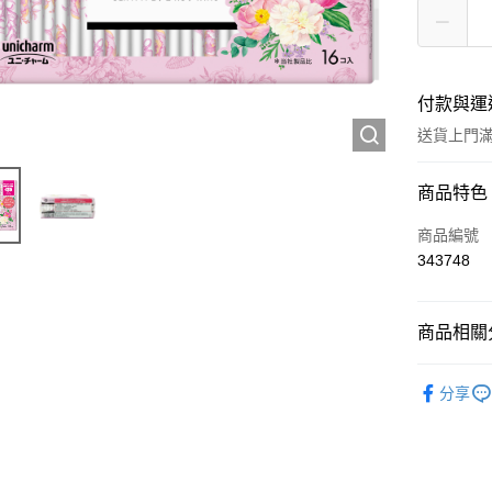
付款與運
送貨上門滿H
付款方式
商品特色
信用卡
商品編號
343748
Apple Pay
AlipayHK
商品相關分
WeChat P
個人護理
分享
送貨方式
JD京東物