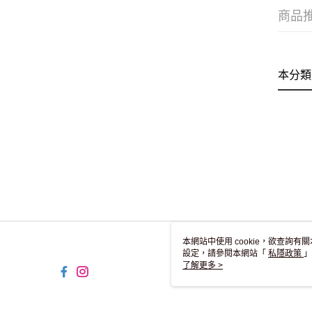
商品
本分類
本網站中使用 cookie，欲查詢有關
設定，請參閱本網站「
私隱政策
」
用 cookie。
了解更多 >