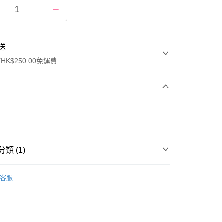
送
K$250.00免運費
類 (1)
ay
私密護理
衛生巾
客服
流，訂單確認發貨後2-4個工作天送達
運費表