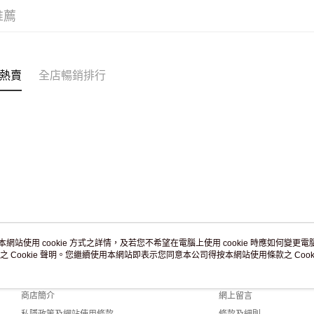
滿 HK$2
推薦
付款後門市
訂單作廢
免運費
熱賣
全店暢銷排行
本網站使用 cookie 方式之詳情，及若您不希望在電腦上使用 cookie 時應如何變更電腦的
之 Cookie 聲明。您繼續使用本網站即表示您同意本公司得按本網站使用條款之 Cooki
關於我們
客戶服務
品牌故事
購物說明
商店簡介
網上留言