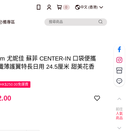
0
中文 (香港)
行必備專區
arm 尤妮佳 蘇菲 CENTER-IN 口袋便攜
纖薄護翼特長日用 24.5厘米 甜美花香
K$250.00免運費
.00
前往
人氣
商品