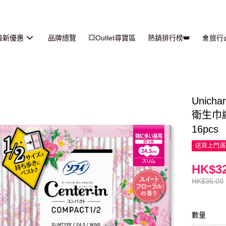
最新優惠
品牌總覽
💥Outlet尋寶區
熱銷排行榜👑
🛅旅
Unich
衛生巾
16pcs
送貨上門滿H
HK$32
HK$35.00
數量