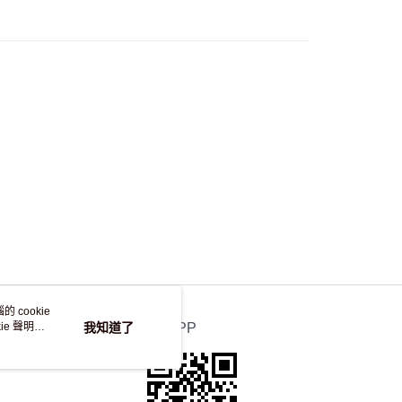
50.00 或以上免運費
自取，訂單確認後2-4個工作天到店，7天內取。逾期後
，並不會安排重寄
 cookie
e 聲明使
我知道了
官方APP