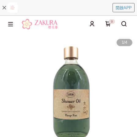
開啟APP
0
1
/
4