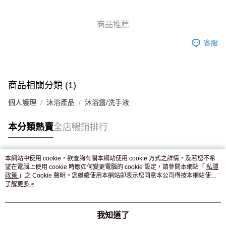
WeChat Pay
商品推薦
送貨方式
客服
JD京東物流，訂單確認發貨後2-4個工作天送達
運費表
滿 HK$250.00 或以上免運費
付款後門市自取，訂單確認後2-4個工作天到店，7天內取。逾期後
商品相關分類 (1)
訂單作廢，並不會安排重寄
個人護理
沐浴產品
沐浴露/洗手液
免運費
本分類熱賣
全店暢銷排行
本網站中使用 cookie，欲查詢有關本網站使用 cookie 方式之詳情，及若您不希
熱門標籤
望在電腦上使用 cookie 時應如何變更電腦的 cookie 設定，請參閱本網站「
私隱
政策
」之 Cookie 聲明。您繼續使用本網站即表示您同意本公司得按本網站使用
條款之 Cookie 聲明使用 cookie。
了解更多 >
熱銷排行
最新商品
人氣推薦
我知道了