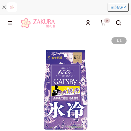
開啟APP
0
1
/
1