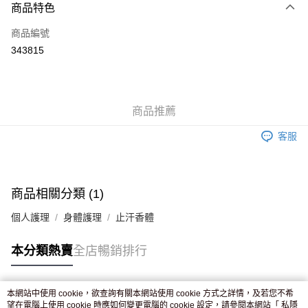
商品特色
信用卡
商品編號
Apple Pay
343815
AlipayHK
WeChat Pay
商品推薦
送貨方式
客服
JD京東物流，訂單確認發貨後2-4個工作天送達
運費表
滿 HK$250.00 或以上免運費
付款後門市自取，訂單確認後2-4個工作天到店，7天內取。逾期後
商品相關分類 (1)
訂單作廢，並不會安排重寄
個人護理
身體護理
止汗香體
免運費
本分類熱賣
全店暢銷排行
本網站中使用 cookie，欲查詢有關本網站使用 cookie 方式之詳情，及若您不希
熱門標籤
望在電腦上使用 cookie 時應如何變更電腦的 cookie 設定，請參閱本網站「
私隱