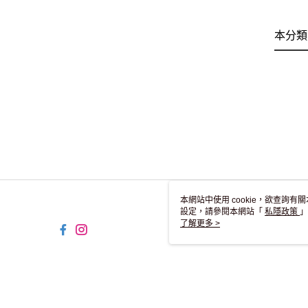
本分類
本網站中使用 cookie，欲查詢有關
設定，請參閱本網站「
私隱政策
」
用 cookie。
了解更多 >