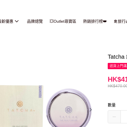
最新優惠
品牌總覽
💥Outlet尋寶區
熱銷排行榜👑
🛅旅
Tatc
送貨上門滿H
HK$41
HK$470.0
數量