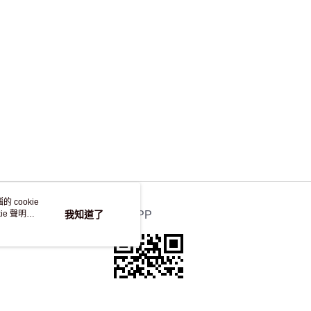
，並不會安排重寄
 cookie
e 聲明使
我知道了
官方APP