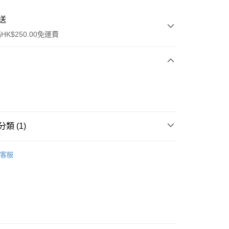
送
K$250.00免運費
類 (1)
ay
面部彩妝
妝前乳
客服
流，訂單確認發貨後2-4個工作天送達
運費表
50.00 或以上免運費
自取，訂單確認後2-4個工作天到店，7天內取。逾期後