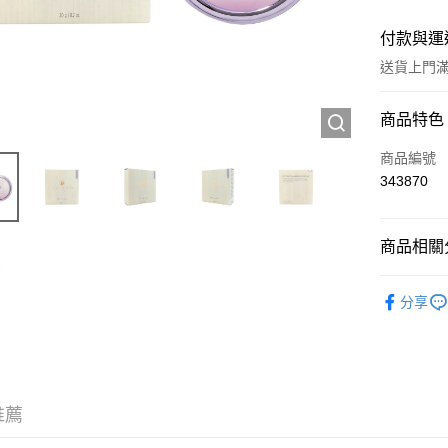
付款與運
送貨上門滿H
付款方式
商品特色
信用卡
商品編號
343870
Apple Pay
AlipayHK
商品相關分
WeChat P
彩妝產品
分享
送貨方式
JD京東物
滿 HK$2
推薦
付款後門市