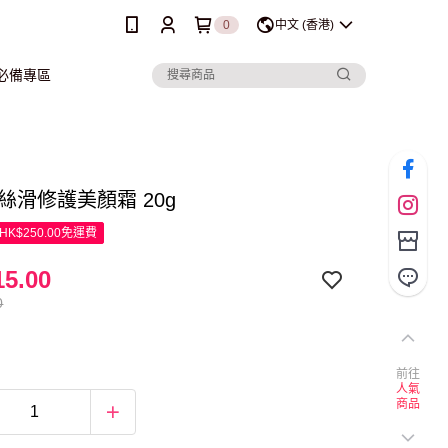
0
中文 (香港)
行必備專區
ha 絲滑修護美顏霜 20g
K$250.00免運費
5.00
0
前往
人氣
商品