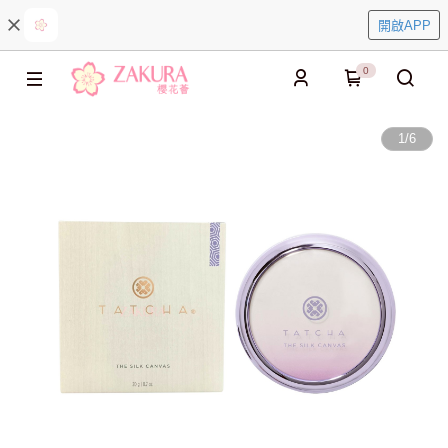
開啟APP
0
1
/
6