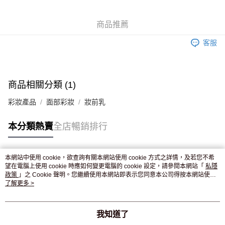
WeChat Pay
商品推薦
送貨方式
客服
JD京東物流，訂單確認發貨後2-4個工作天送達
運費表
滿 HK$250.00 或以上免運費
付款後門市自取，訂單確認後2-4個工作天到店，7天內取。逾期後
商品相關分類 (1)
訂單作廢，並不會安排重寄
彩妝產品
面部彩妝
妝前乳
免運費
本分類熱賣
全店暢銷排行
本網站中使用 cookie，欲查詢有關本網站使用 cookie 方式之詳情，及若您不希
熱門標籤
望在電腦上使用 cookie 時應如何變更電腦的 cookie 設定，請參閱本網站「
私隱
政策
」之 Cookie 聲明。您繼續使用本網站即表示您同意本公司得按本網站使用
條款之 Cookie 聲明使用 cookie。
了解更多 >
熱銷排行
最新商品
人氣推薦
我知道了