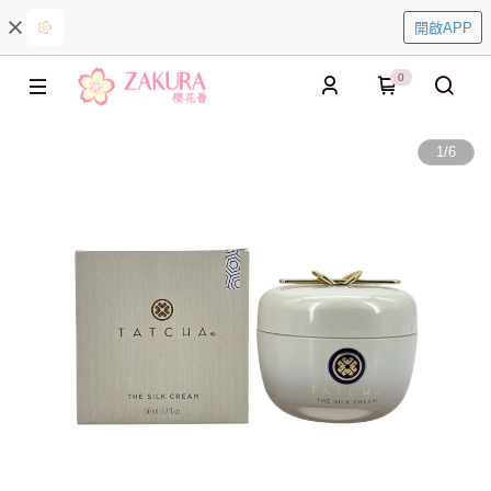
開啟APP
0
1
/
6