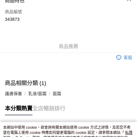
商品特色
信用卡
商品編號
Apple Pay
343873
AlipayHK
WeChat Pay
商品推薦
送貨方式
客服
JD京東物流，訂單確認發貨後2-4個工作天送達
運費表
滿 HK$250.00 或以上免運費
付款後門市自取，訂單確認後2-4個工作天到店，7天內取。逾期後
商品相關分類 (1)
訂單作廢，並不會安排重寄
護膚保養
乳液/面霜
面霜
免運費
本分類熱賣
全店暢銷排行
本網站中使用 cookie，欲查詢有關本網站使用 cookie 方式之詳情，及若您不希
熱門標籤
望在電腦上使用 cookie 時應如何變更電腦的 cookie 設定，請參閱本網站「
私隱