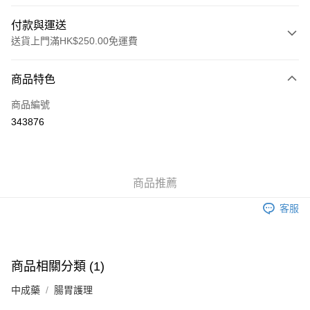
付款與運送
送貨上門滿HK$250.00免運費
付款方式
商品特色
信用卡
商品編號
Apple Pay
343876
AlipayHK
WeChat Pay
商品推薦
送貨方式
客服
JD京東物流，訂單確認發貨後2-4個工作天送達
運費表
滿 HK$250.00 或以上免運費
付款後門市自取，訂單確認後2-4個工作天到店，7天內取。逾期後
商品相關分類 (1)
訂單作廢，並不會安排重寄
中成藥
腸胃護理
免運費