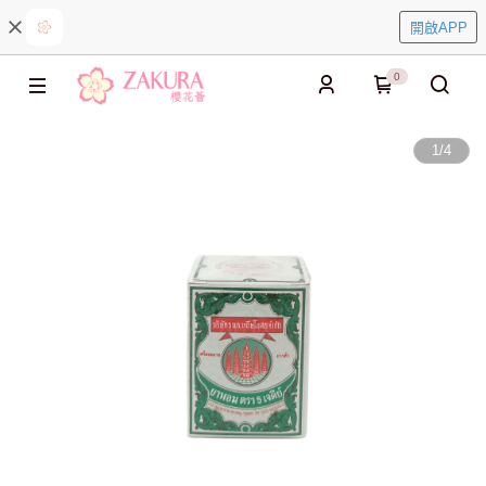
開啟APP
0
1
/
4