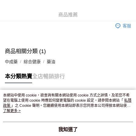
WeChat Pay
商品推薦
送貨方式
客服
JD京東物流，訂單確認發貨後2-4個工作天送達
運費表
滿 HK$250.00 或以上免運費
付款後門市自取，訂單確認後2-4個工作天到店，7天內取。逾期後
商品相關分類 (1)
訂單作廢，並不會安排重寄
中成藥
綜合健康
藥油
免運費
本分類熱賣
全店暢銷排行
本網站中使用 cookie，欲查詢有關本網站使用 cookie 方式之詳情，及若您不希
熱門標籤
望在電腦上使用 cookie 時應如何變更電腦的 cookie 設定，請參閱本網站「
私隱
政策
」之 Cookie 聲明。您繼續使用本網站即表示您同意本公司得按本網站使用
條款之 Cookie 聲明使用 cookie。
了解更多 >
熱銷排行
最新商品
人氣推薦
我知道了