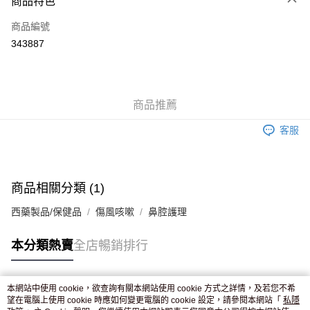
商品特色
信用卡
商品編號
Apple Pay
343887
AlipayHK
WeChat Pay
商品推薦
送貨方式
客服
JD京東物流，訂單確認發貨後2-4個工作天送達
運費表
滿 HK$250.00 或以上免運費
付款後門市自取，訂單確認後2-4個工作天到店，7天內取。逾期後
商品相關分類 (1)
訂單作廢，並不會安排重寄
西藥製品/保健品
傷風咳嗽
鼻腔護理
免運費
本分類熱賣
全店暢銷排行
本網站中使用 cookie，欲查詢有關本網站使用 cookie 方式之詳情，及若您不希
熱門標籤
望在電腦上使用 cookie 時應如何變更電腦的 cookie 設定，請參閱本網站「
私隱