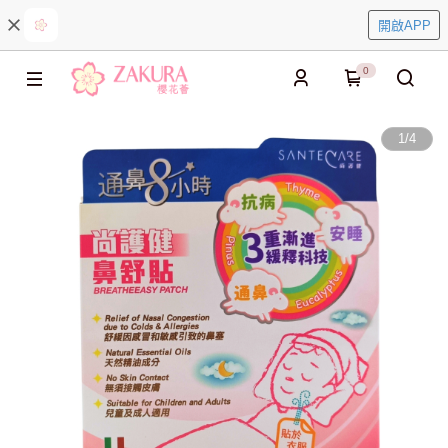
開啟APP
0
1
/
4