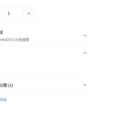
送
K$250.00免運費
類 (1)
ay
面膜
乳霜面膜
客服