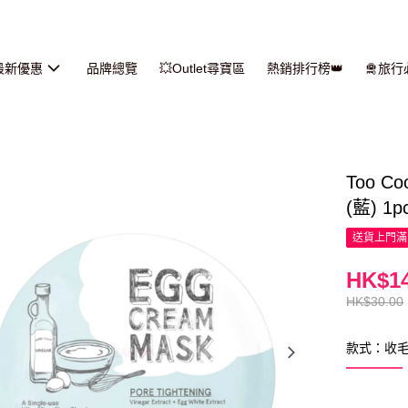
最新優惠
品牌總覽
💥Outlet尋寶區
熱銷排行榜👑
🛅旅
Too C
(藍) 1p
送貨上門滿H
HK$14
HK$30.00
款式：收毛