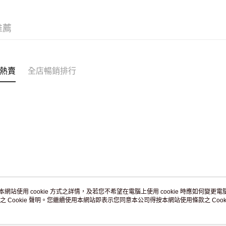
JD京東物
滿 HK$2
推薦
付款後門市
訂單作廢
免運費
熱賣
全店暢銷排行
本網站使用 cookie 方式之詳情，及若您不希望在電腦上使用 cookie 時應如何變更電腦的
之 Cookie 聲明。您繼續使用本網站即表示您同意本公司得按本網站使用條款之 Cooki
關於我們
客戶服務
品牌故事
購物說明