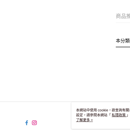
商品
本分類
本網站中使用 cookie，欲查詢有關
設定，請參閱本網站「
私隱政策
」
用 cookie。
了解更多 >