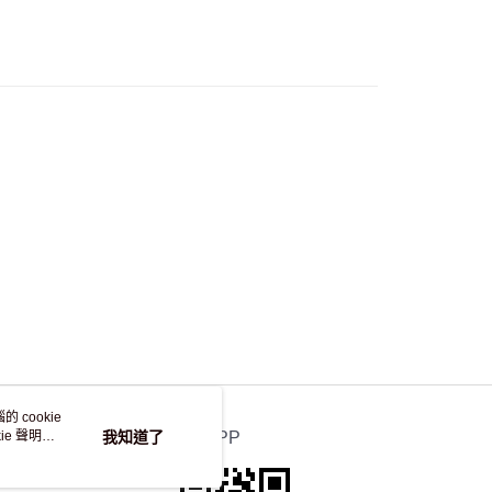
流，訂單確認發貨後2-4個工作天送達
運費表
50.00 或以上免運費
自取，訂單確認後2-4個工作天到店，7天內取。逾期後
，並不會安排重寄
 cookie
e 聲明使
我知道了
官方APP