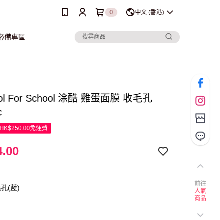
0
中文 (香港)
行必備專區
ool For School 涂酷 雞蛋面膜 收毛孔
c
K$250.00免運費
.00
前往
孔(藍)
人氣
商品