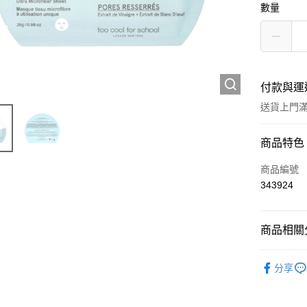
數量
付款與運
送貨上門滿H
付款方式
商品特色
信用卡
商品編號
343924
Apple Pay
AlipayHK
商品相關分
WeChat P
護膚保養
分享
送貨方式