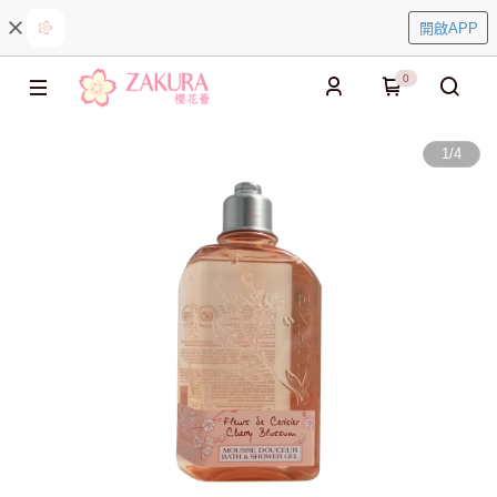
開啟APP
0
1
/
4