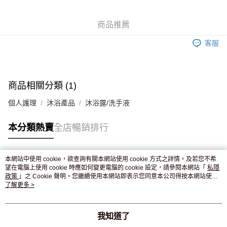
WeChat Pay
商品推薦
送貨方式
客服
JD京東物流，訂單確認發貨後2-4個工作天送達
運費表
滿 HK$250.00 或以上免運費
付款後門市自取，訂單確認後2-4個工作天到店，7天內取。逾期後
商品相關分類 (1)
訂單作廢，並不會安排重寄
個人護理
沐浴產品
沐浴露/洗手液
免運費
本分類熱賣
全店暢銷排行
本網站中使用 cookie，欲查詢有關本網站使用 cookie 方式之詳情，及若您不希
熱門標籤
望在電腦上使用 cookie 時應如何變更電腦的 cookie 設定，請參閱本網站「
私隱
政策
」之 Cookie 聲明。您繼續使用本網站即表示您同意本公司得按本網站使用
條款之 Cookie 聲明使用 cookie。
了解更多 >
熱銷排行
最新商品
人氣推薦
我知道了