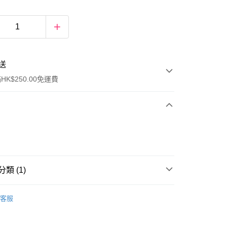
送
K$250.00免運費
類 (1)
ay
女士香水
香水
客服