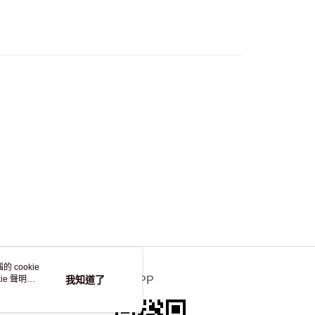
流，訂單確認發貨後2-4個工作天送達
運費表
50.00 或以上免運費
自取，訂單確認後2-4個工作天到店，7天內取。逾期後
，並不會安排重寄
 cookie
e 聲明使
我知道了
官方APP