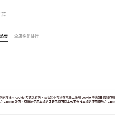
JD京東物
滿 HK$2
推薦
付款後門市
訂單作廢
免運費
熱賣
全店暢銷排行
本網站使用 cookie 方式之詳情，及若您不希望在電腦上使用 cookie 時應如何變更電腦的
之 Cookie 聲明。您繼續使用本網站即表示您同意本公司得按本網站使用條款之 Cooki
關於我們
客戶服務
品牌故事
購物說明