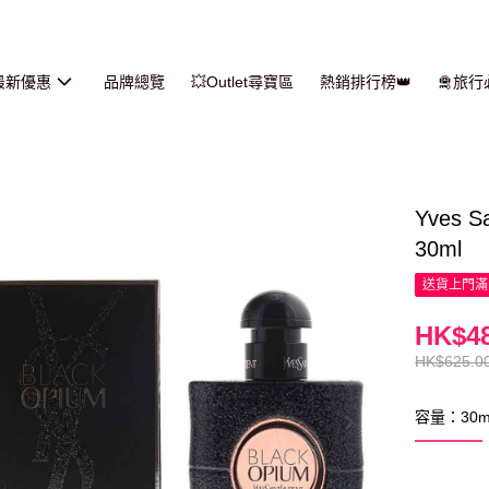
最新優惠
品牌總覽
💥Outlet尋寶區
熱銷排行榜👑
🛅旅
Yves S
30ml
送貨上門滿H
HK$48
HK$625.0
容量：30m