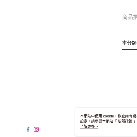
商品
本分類
本網站中使用 cookie，欲查詢有關
設定，請參閱本網站「
私隱政策
」
用 cookie。
了解更多 >