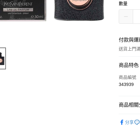
數量
付款與運
送貨上門滿H
付款方式
商品特色
信用卡
商品編號
343939
Apple Pay
AlipayHK
商品相關分
WeChat P
香水產品
分享
送貨方式