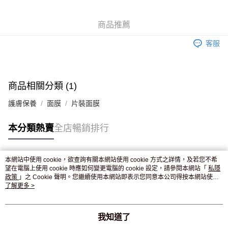
WeChat Pay
商品推薦
送貨方式
客服
JD京東物流，訂單確認發貨後2-4個工作天送達
運費表
滿 HK$250.00 或以上免運費
付款後門市自取，訂單確認後2-4個工作天到店，7天內取。逾期後
商品相關分類 (1)
訂單作廢，並不會安排重寄
護膚保養
面膜
片裝面膜
免運費
本分類熱賣
全店暢銷排行
本網站中使用 cookie，欲查詢有關本網站使用 cookie 方式之詳情，及若您不希
熱門標籤
望在電腦上使用 cookie 時應如何變更電腦的 cookie 設定，請參閱本網站「
私隱
政策
」之 Cookie 聲明。您繼續使用本網站即表示您同意本公司得按本網站使用
條款之 Cookie 聲明使用 cookie。
了解更多 >
熱銷排行
最新商品
人氣推薦
我知道了