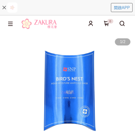
開啟APP
0
1
/
2