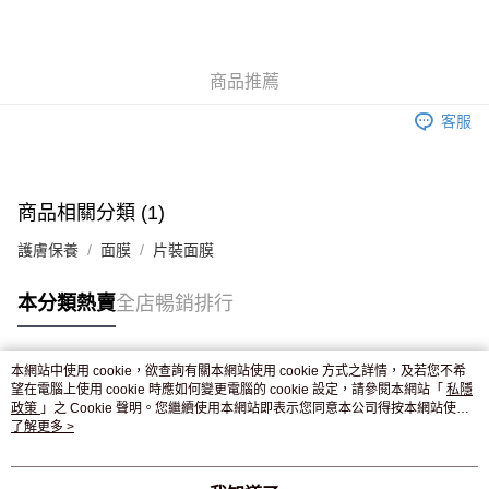
AlipayHK
WeChat Pay
商品推薦
送貨方式
客服
JD京東物流，訂單確認發貨後2-4個工作天送達
運費表
滿 HK$250.00 或以上免運費
付款後門市自取，訂單確認後2-4個工作天到店，7天內取。逾期後
商品相關分類 (1)
訂單作廢，並不會安排重寄
護膚保養
面膜
片裝面膜
免運費
本分類熱賣
全店暢銷排行
本網站中使用 cookie，欲查詢有關本網站使用 cookie 方式之詳情，及若您不希
熱門標籤
望在電腦上使用 cookie 時應如何變更電腦的 cookie 設定，請參閱本網站「
私隱
政策
」之 Cookie 聲明。您繼續使用本網站即表示您同意本公司得按本網站使用
條款之 Cookie 聲明使用 cookie。
了解更多 >
熱銷排行
最新商品
人氣推薦