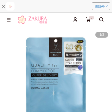
開啟APP
0
1
/
3