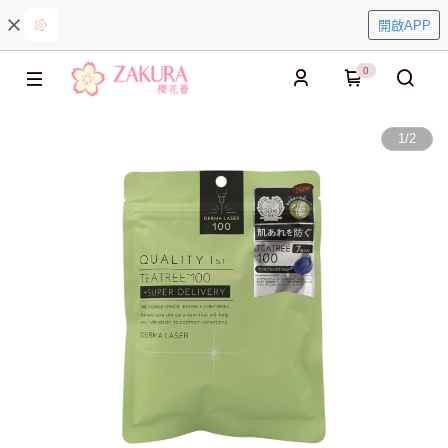
開啟APP
0
1
/
2