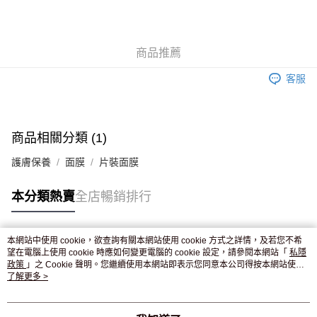
AlipayHK
WeChat Pay
商品推薦
送貨方式
客服
JD京東物流，訂單確認發貨後2-4個工作天送達
運費表
滿 HK$250.00 或以上免運費
付款後門市自取，訂單確認後2-4個工作天到店，7天內取。逾期後
商品相關分類 (1)
訂單作廢，並不會安排重寄
護膚保養
面膜
片裝面膜
免運費
本分類熱賣
全店暢銷排行
本網站中使用 cookie，欲查詢有關本網站使用 cookie 方式之詳情，及若您不希
熱門標籤
望在電腦上使用 cookie 時應如何變更電腦的 cookie 設定，請參閱本網站「
私隱
政策
」之 Cookie 聲明。您繼續使用本網站即表示您同意本公司得按本網站使用
條款之 Cookie 聲明使用 cookie。
了解更多 >
熱銷排行
最新商品
人氣推薦