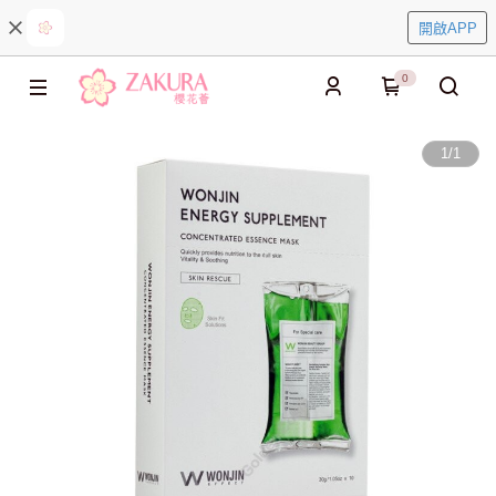
開啟APP
0
1
/
1