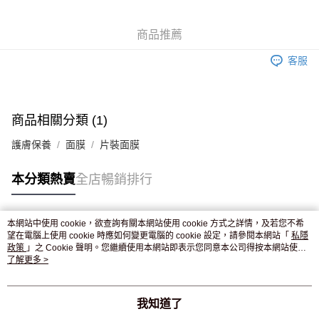
WeChat Pay
商品推薦
送貨方式
客服
JD京東物流，訂單確認發貨後2-4個工作天送達
運費表
滿 HK$250.00 或以上免運費
付款後門市自取，訂單確認後2-4個工作天到店，7天內取。逾期後
商品相關分類 (1)
訂單作廢，並不會安排重寄
護膚保養
面膜
片裝面膜
免運費
本分類熱賣
全店暢銷排行
本網站中使用 cookie，欲查詢有關本網站使用 cookie 方式之詳情，及若您不希
熱門標籤
望在電腦上使用 cookie 時應如何變更電腦的 cookie 設定，請參閱本網站「
私隱
政策
」之 Cookie 聲明。您繼續使用本網站即表示您同意本公司得按本網站使用
條款之 Cookie 聲明使用 cookie。
了解更多 >
熱銷排行
最新商品
人氣推薦
我知道了