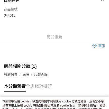
商品特色
信用卡
商品編號
Apple Pay
344015
AlipayHK
WeChat Pay
商品推薦
送貨方式
客服
JD京東物流，訂單確認發貨後2-4個工作天送達
運費表
滿 HK$250.00 或以上免運費
付款後門市自取，訂單確認後2-4個工作天到店，7天內取。逾期後
商品相關分類 (1)
訂單作廢，並不會安排重寄
護膚保養
面膜
片裝面膜
免運費
本分類熱賣
全店暢銷排行
本網站中使用 cookie，欲查詢有關本網站使用 cookie 方式之詳情，及若您不希
熱門標籤
望在電腦上使用 cookie 時應如何變更電腦的 cookie 設定，請參閱本網站「
私隱