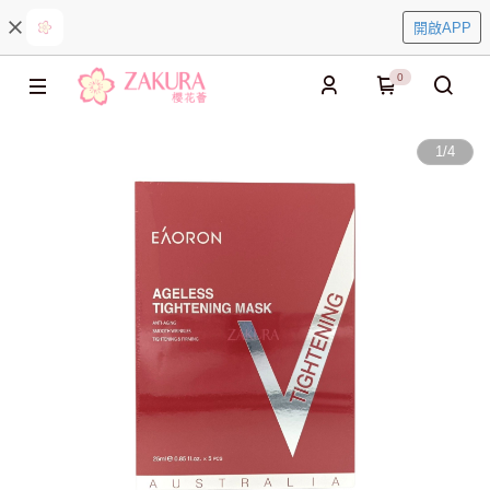
開啟APP
0
1
/
4