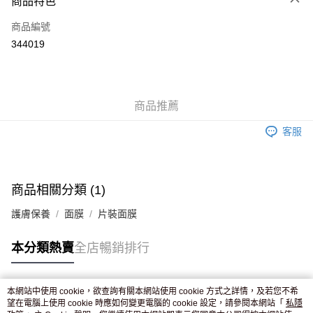
商品特色
信用卡
商品編號
Apple Pay
344019
AlipayHK
WeChat Pay
商品推薦
送貨方式
客服
JD京東物流，訂單確認發貨後2-4個工作天送達
運費表
滿 HK$250.00 或以上免運費
付款後門市自取，訂單確認後2-4個工作天到店，7天內取。逾期後
商品相關分類 (1)
訂單作廢，並不會安排重寄
護膚保養
面膜
片裝面膜
免運費
本分類熱賣
全店暢銷排行
本網站中使用 cookie，欲查詢有關本網站使用 cookie 方式之詳情，及若您不希
熱門標籤
望在電腦上使用 cookie 時應如何變更電腦的 cookie 設定，請參閱本網站「
私隱