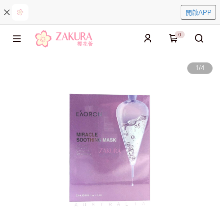
開啟APP
0
1
/
4