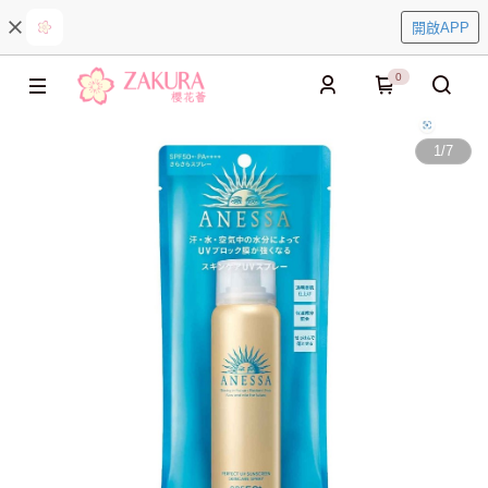
開啟APP
0
1
/
7