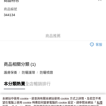
商品特色
信用卡
商品編號
Apple Pay
344134
AlipayHK
WeChat Pay
商品推薦
送貨方式
客服
JD京東物流，訂單確認發貨後2-4個工作天送達
運費表
滿 HK$250.00 或以上免運費
付款後門市自取，訂單確認後2-4個工作天到店，7天內取。逾期後
商品相關分類 (1)
訂單作廢，並不會安排重寄
護膚保養
防曬護理
防曬噴霧
免運費
本分類熱賣
全店暢銷排行
本網站中使用 cookie，欲查詢有關本網站使用 cookie 方式之詳情，及若您不希
熱門標籤
望在電腦上使用 cookie 時應如何變更電腦的 cookie 設定，請參閱本網站「
私隱