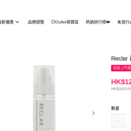
最新優惠
品牌總覽
💥Outlet尋寶區
熱銷排行榜👑
🛅旅
Recl
送貨上門滿H
HK$12
HK$150.0
數量