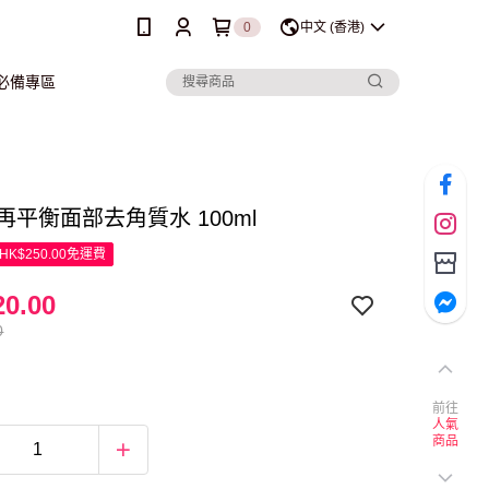
0
中文 (香港)
行必備專區
ar 再平衡面部去角質水 100ml
K$250.00免運費
0.00
0
前往
人氣
商品