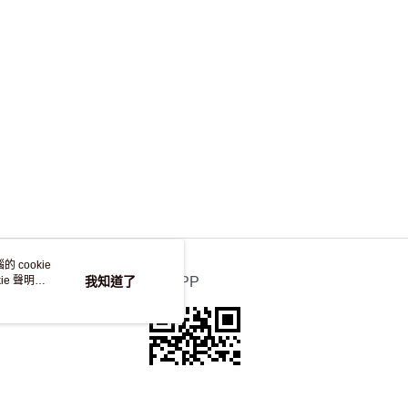
，並不會安排重寄
 cookie
e 聲明使
我知道了
官方APP