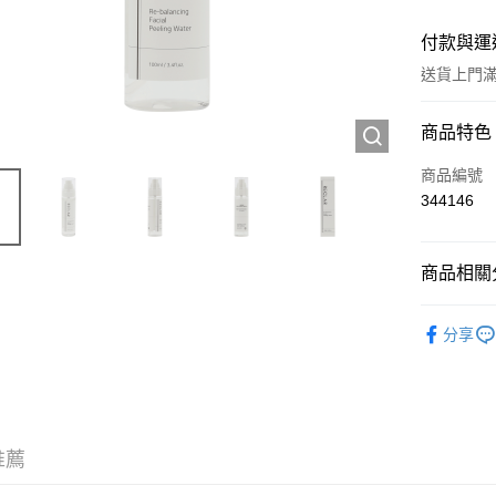
付款與運
送貨上門滿H
付款方式
商品特色
信用卡
商品編號
344146
Apple Pay
AlipayHK
商品相關分
WeChat P
護膚保養
分享
送貨方式
JD京東物
滿 HK$2
推薦
付款後門市