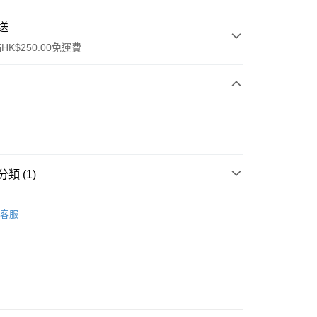
送
K$250.00免運費
類 (1)
ay
爽膚/噴霧
客服
流，訂單確認發貨後2-4個工作天送達
運費表
50.00 或以上免運費
自取，訂單確認後2-4個工作天到店，7天內取。逾期後