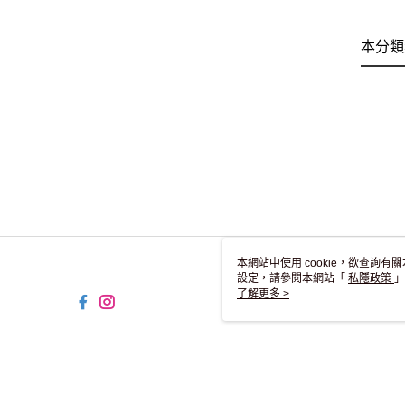
本分類
本網站中使用 cookie，欲查詢有關
設定，請參閱本網站「
私隱政策
」
用 cookie。
了解更多 >