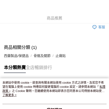
AlipayHK
WeChat Pay
商品推薦
送貨方式
客服
JD京東物流，訂單確認發貨後2-4個工作天送達
運費表
滿 HK$250.00 或以上免運費
付款後門市自取，訂單確認後2-4個工作天到店，7天內取。逾期後
商品相關分類 (1)
訂單作廢，並不會安排重寄
西藥製品/保健品
骨骼及關節
止痛貼
免運費
本分類熱賣
全店暢銷排行
本網站中使用 cookie，欲查詢有關本網站使用 cookie 方式之詳情，及若您不希
熱門標籤
望在電腦上使用 cookie 時應如何變更電腦的 cookie 設定，請參閱本網站「
私隱
政策
」之 Cookie 聲明。您繼續使用本網站即表示您同意本公司得按本網站使用
條款之 Cookie 聲明使用 cookie。
了解更多 >
熱銷排行
最新商品
人氣推薦