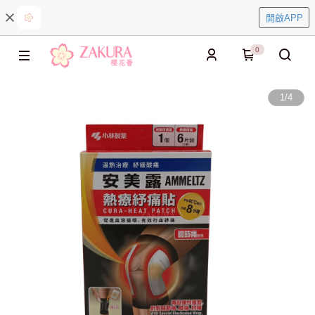
開啟APP
0
1
/
4