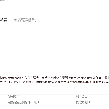
訂單作廢
免運費
熱賣
全店暢銷排行
本網站使用 cookie 方式之詳情，及若您不希望在電腦上使用 cookie 時應如何變更電腦的
之 Cookie 聲明。您繼續使用本網站即表示您同意本公司得按本網站使用條款之 Cooki
關於我們
客戶服務
品牌故事
購物說明
商店簡介
網上留言
私隱政策及網站使用條款
條款及細則