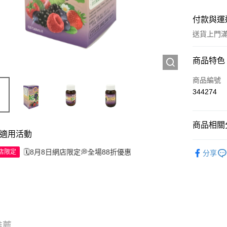
付款與運
送貨上門滿H
付款方式
商品特色
信用卡
商品編號
344274
Apple Pay
AlipayHK
商品相關分
適用活動
WeChat P
西藥製品/
🗓️8月8日網店限定💭全場88折優惠
網店限定
分享
送貨方式
JD京東物
滿 HK$2
付款後門市
推薦