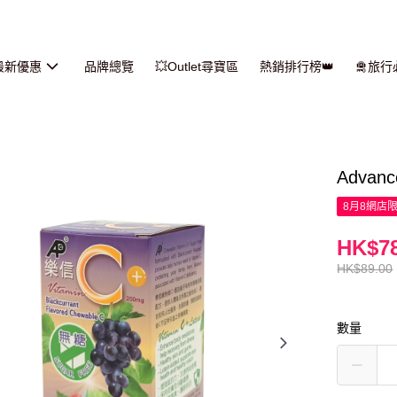
最新優惠
品牌總覽
💥Outlet尋寶區
熱銷排行榜👑
🛅旅
Advan
8月8網店
HK$78
HK$89.00
數量