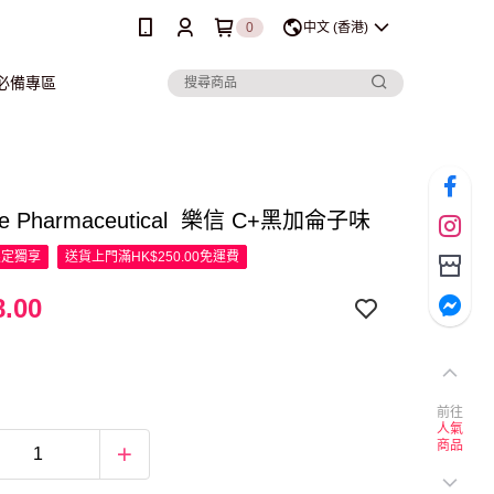
0
中文 (香港)
行必備專區
ce Pharmaceutical 樂信 C+黑加侖子味
限定
獨享
送貨上門滿HK$250.00免運費
.00
前往
人氣
商品