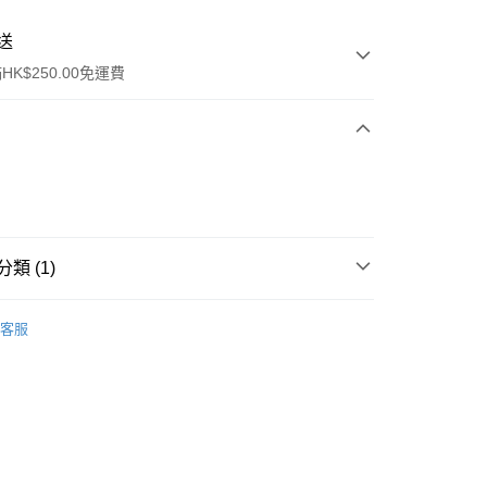
送
K$250.00免運費
類 (1)
ay
保健品
維他命及礦物質
複合維他命
客服
流，訂單確認發貨後2-4個工作天送達
運費表
50.00 或以上免運費
自取，訂單確認後2-4個工作天到店，7天內取。逾期後