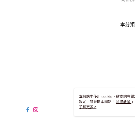
本分類
本網站中使用 cookie，欲查詢有關
設定，請參閱本網站「
私隱政策
」
用 cookie。
了解更多 >