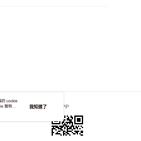
，並不會安排重寄
 cookie
e 聲明使
我知道了
官方APP