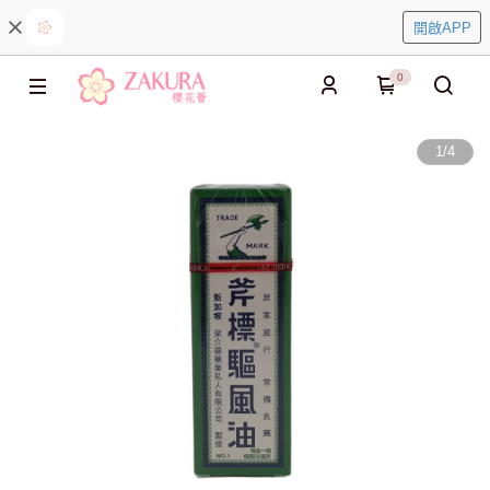
開啟APP
0
1
/
4