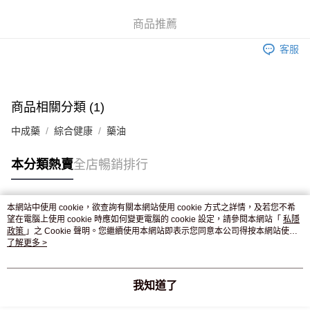
WeChat Pay
商品推薦
送貨方式
客服
JD京東物流，訂單確認發貨後2-4個工作天送達
運費表
滿 HK$250.00 或以上免運費
付款後門市自取，訂單確認後2-4個工作天到店，7天內取。逾期後
商品相關分類 (1)
訂單作廢，並不會安排重寄
中成藥
綜合健康
藥油
免運費
本分類熱賣
全店暢銷排行
本網站中使用 cookie，欲查詢有關本網站使用 cookie 方式之詳情，及若您不希
熱門標籤
望在電腦上使用 cookie 時應如何變更電腦的 cookie 設定，請參閱本網站「
私隱
政策
」之 Cookie 聲明。您繼續使用本網站即表示您同意本公司得按本網站使用
條款之 Cookie 聲明使用 cookie。
了解更多 >
熱銷排行
最新商品
人氣推薦
我知道了