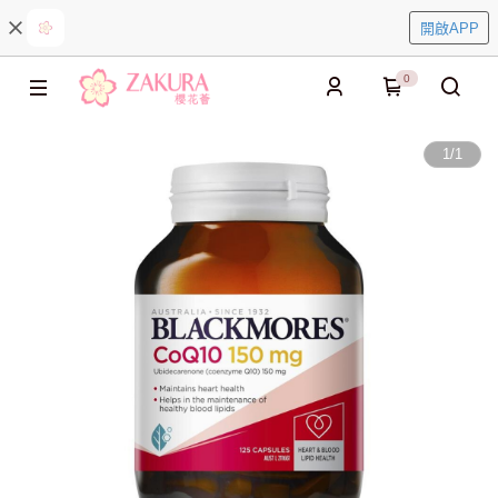
開啟APP
0
1
/
1