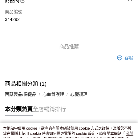
商品特色
信用卡
商品編號
Apple Pay
344292
AlipayHK
WeChat Pay
商品推薦
送貨方式
客服
JD京東物流，訂單確認發貨後2-4個工作天送達
運費表
滿 HK$250.00 或以上免運費
付款後門市自取，訂單確認後2-4個工作天到店，7天內取。逾期後
商品相關分類 (1)
訂單作廢，並不會安排重寄
西藥製品/保健品
心血管護理
心臟護理
免運費
本分類熱賣
全店暢銷排行
本網站中使用 cookie，欲查詢有關本網站使用 cookie 方式之詳情，及若您不希
熱門標籤
望在電腦上使用 cookie 時應如何變更電腦的 cookie 設定，請參閱本網站「
私隱