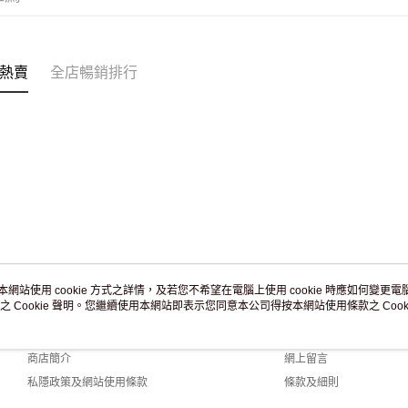
付款後門市
訂單作廢
免運費
熱賣
全店暢銷排行
本網站使用 cookie 方式之詳情，及若您不希望在電腦上使用 cookie 時應如何變更電腦的
之 Cookie 聲明。您繼續使用本網站即表示您同意本公司得按本網站使用條款之 Cooki
關於我們
客戶服務
品牌故事
購物說明
商店簡介
網上留言
私隱政策及網站使用條款
條款及細則
聯絡我們