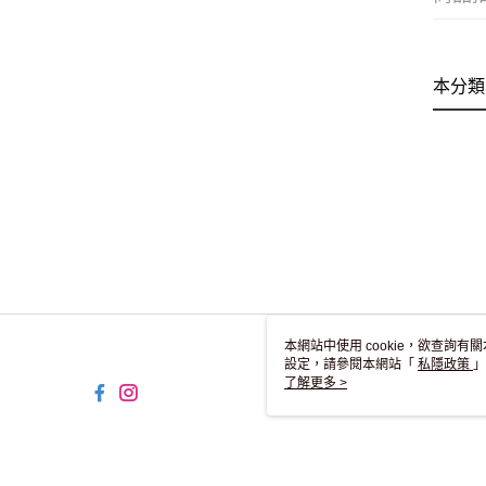
本分類
本網站中使用 cookie，欲查詢有關
設定，請參閱本網站「
私隱政策
」
用 cookie。
了解更多 >