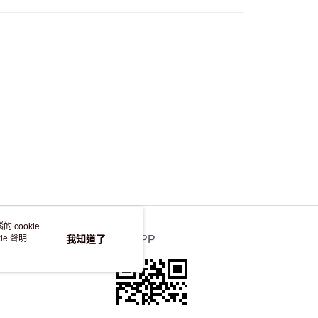
自取，訂單確認後2-4個工作天到店，7天內取。逾期後
，並不會安排重寄
 cookie
e 聲明使
我知道了
官方APP