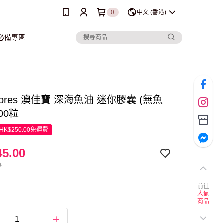
0
中文 (香港)
行必備專區
kmores 澳佳寶 深海魚油 迷你膠囊 (無魚
00粒
K$250.00免運費
5.00
0
前往
人氣
商品