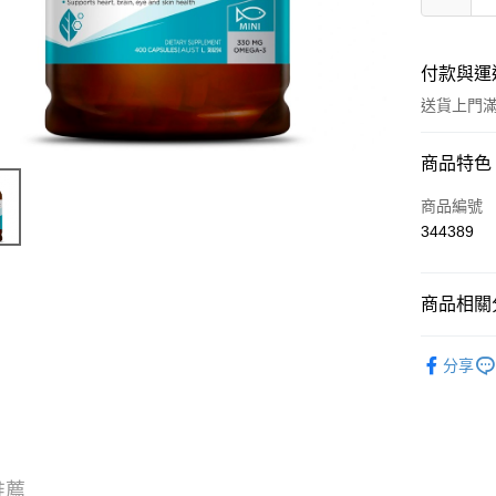
付款與運
送貨上門滿H
付款方式
商品特色
信用卡
商品編號
344389
Apple Pay
AlipayHK
商品相關分
WeChat P
西藥製品/
分享
送貨方式
JD京東物
滿 HK$2
推薦