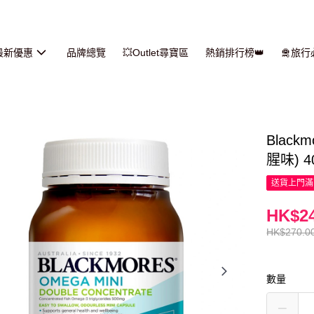
最新優惠
品牌總覽
💥Outlet尋寶區
熱銷排行榜👑
🛅旅
Blac
腥味) 4
送貨上門滿H
HK$24
HK$270.0
數量