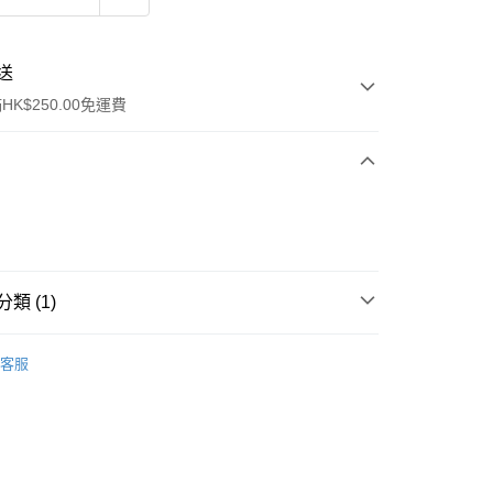
送
K$250.00免運費
類 (1)
ay
保健品
心血管護理
心臟護理
客服
流，訂單確認發貨後2-4個工作天送達
運費表
50.00 或以上免運費